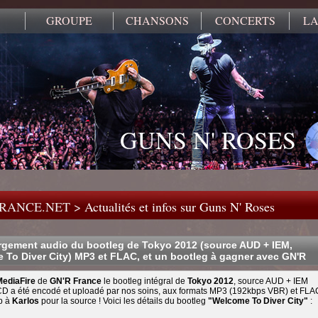
GROUPE
CHANSONS
CONCERTS
LA
GUNS N' ROSES
FRANCE.NET
>
Actualités et infos sur Guns N' Roses
rgement audio du bootleg de Tokyo 2012 (source AUD + IEM,
 To Diver City) MP3 et FLAC, et un bootleg à gagner avec GN'R
MediaFire
de
GN'R France
le bootleg intégral de
Tokyo 2012
, source AUD + IEM
e CD a été encodé et uploadé par nos soins, aux formats MP3 (192kbps VBR) et FLA
p à
Karlos
pour la source ! Voici les détails du bootleg
"Welcome To Diver City"
: