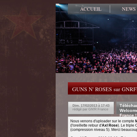
ACCUEIL
NEWS
GUNS N' ROSES sur GNR
Télécha
Dim. 17/02/2013 à 17:43
rédigé par GN'R France
Welcome
France !
Nous venons d'uploader sur le compte
(l'oreillette retour d'
Axl Rose
). Le tripl
(compression niveau 5). Merci beaucou