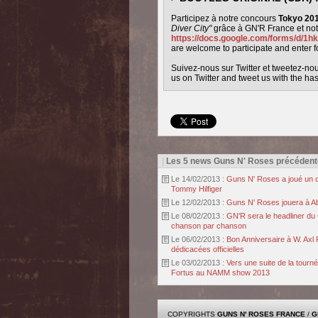
Participez à notre concours
Tokyo 20
Diver City"
grâce à GN'R France et no
https://docs.google.com/forms/d
are welcome to participate and enter f
Suivez-nous sur Twitter et tweetez-no
us on Twitter and tweet us with the h
|
Les 5 news Guns N' Roses précédent
Le 14/02/2013 :
Guns N' Roses a joué un c
Tommy Hilfiger
Le 12/02/2013 :
Guns N' Roses jouera à Ab
Le 08/02/2013 :
GN'R sera le headliner du 
chanson par chanson
Le 06/02/2013 :
Bon Anniversaire à W. Axl 
dédicacées officielles
Le 03/02/2013 :
Vers une suite de la tourn
Fortus au NAMM show 2013
COPYRIGHTS
GUNS N' ROSES FRANCE
/
G