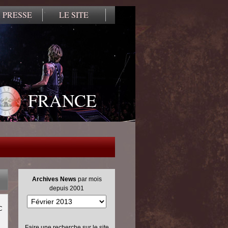
 PRESSE
LE SITE
FRANCE
Archives News
par mois
depuis 2001
C
Faire une recherche sur le site