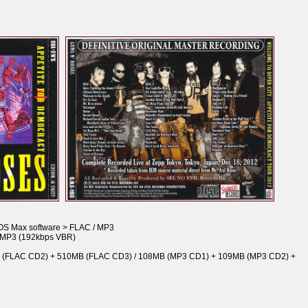
OS Max software > FLAC / MP3
/ MP3 (192kbps VBR)
 (FLAC CD2) + 510MB (FLAC CD3) / 108MB (MP3 CD1) + 109MB (MP3 CD2) +