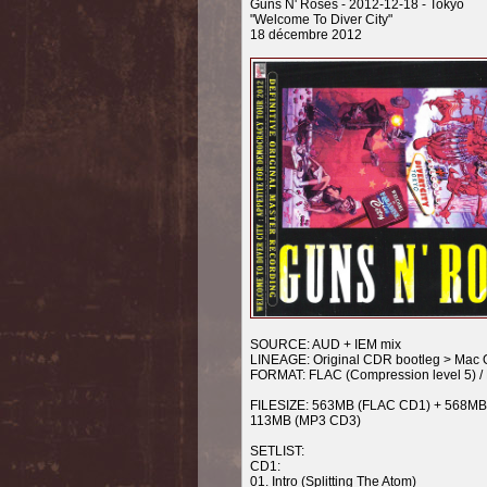
Guns N' Roses - 2012-12-18 - Tokyo
"Welcome To Diver City"
18 décembre 2012
SOURCE: AUD + IEM mix
LINEAGE: Original CDR bootleg > Mac 
FORMAT: FLAC (Compression level 5) 
FILESIZE: 563MB (FLAC CD1) + 568MB
113MB (MP3 CD3)
SETLIST:
CD1:
01. Intro (Splitting The Atom)