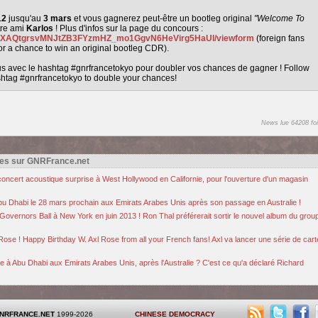
12
jusqu'au
3 mars
et vous gagnerez peut-être un bootleg original
"Welcome To
tre ami
Karlos
! Plus d'infos sur la page du concours :
/1hkXAQtgrsvMNJtZB3FYzmHZ_mo1GgvN6HeVirg5HaUI/viewform
(foreign fans
or a chance to win an original bootleg CDR).
us avec le hashtag #gnrfrancetokyo pour doubler vos chances de gagner ! Follow
ashtag #gnrfrancetokyo to double your chances!
News lue 64208 foi
es sur GNRFrance.net
oncert acoustique surprise à West Hollywood en Californie, pour l'ouverture d'un magasin
u Dhabi le 28 mars prochain aux Emirats Arabes Unis après son passage en Australie !
Governors Ball à New York en juin 2013 ! Ron Thal préférerait sortir le nouvel album du grou
Rose ! Happy Birthday W. Axl Rose from all your French fans! Axl va lancer une série de car
ée à Abu Dhabi aux Emirats Arabes Unis, après l'Australie ? C'est ce qu'a déclaré Richard
NRFRANCE.NET
1999-2026
CHINESE DEMOCRACY