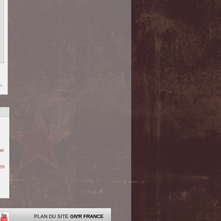
s.
pe
tes
PLAN DU SITE
GN'R FRANCE