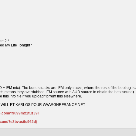
rt 2 *
d My Life Tonight *
+ IEM mix). The bonus tracks are IEM only tracks, where the rest of the bootleg is 
h means they overdubbed IEM source with AUD source to obtain the best sound).
this info file if you upload/ torrent this elsewhere.
R WILL ET KARLOS POUR WWW.GNRFRANCE.NET
re.com/?9u99mx1tuz39l
e.com/?e3bvas6c962dj
: