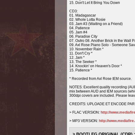
15. Don't Let It Bring You Down
CD3:
01. Madagascar
02. Whole Lotta Rosie
03. Jam #3 (Waiting on a Friend)
04. Patience
05. Jam #4
06. Paradise City
07. Outro 08. Another Brick in the Wall Pa
09. Axl Rose Piano Solo - Someone Save
10. November Rain *
11. Don't Cry *
12. Jam *
13. The Seeker *
14. Knockin' on Heaven's Door *
15. Patience *
* Recorded from Axl Rose IEM source.
NOTES: Excellent quality recording (AUD 
mix between AUD and IEM sources (whic
300dpi covers are included. Please leave 
CREDITS: UPLOADE ET ENCODE PA
> FLAC VERSION:
http://www.mediafi
> MP3 VERSION:
http://www.mediafir
> BOOTLEG ORIGINAL (CDR) 