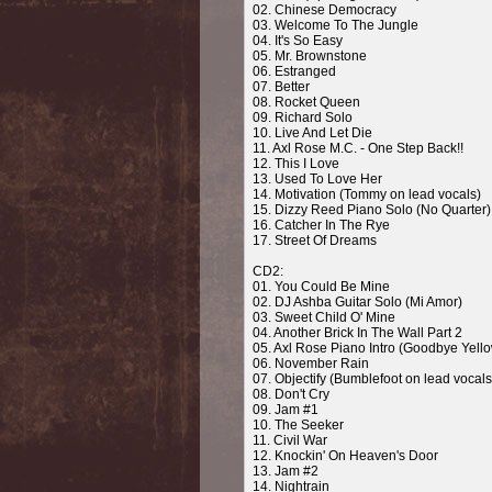
02. Chinese Democracy
03. Welcome To The Jungle
04. It's So Easy
05. Mr. Brownstone
06. Estranged
07. Better
08. Rocket Queen
09. Richard Solo
10. Live And Let Die
11. Axl Rose M.C. - One Step Back!!
12. This I Love
13. Used To Love Her
14. Motivation (Tommy on lead vocals)
15. Dizzy Reed Piano Solo (No Quarter)
16. Catcher In The Rye
17. Street Of Dreams
CD2:
01. You Could Be Mine
02. DJ Ashba Guitar Solo (Mi Amor)
03. Sweet Child O' Mine
04. Another Brick In The Wall Part 2
05. Axl Rose Piano Intro (Goodbye Yell
06. November Rain
07. Objectify (Bumblefoot on lead vocals
08. Don't Cry
09. Jam #1
10. The Seeker
11. Civil War
12. Knockin' On Heaven's Door
13. Jam #2
14. Nightrain