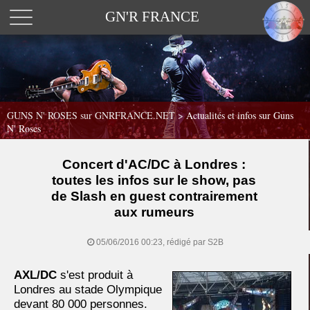
GN'R FRANCE
GUNS N' ROSES sur GNRFRANCE.NET
>
Actualités et infos sur Guns
N' Roses
Concert d'AC/DC à Londres :
toutes les infos sur le show, pas
de Slash en guest contrairement
aux rumeurs
05/06/2016 00:23, rédigé par S2B
AXL/DC
s'est produit à
Londres au stade Olympique
devant 80 000 personnes.