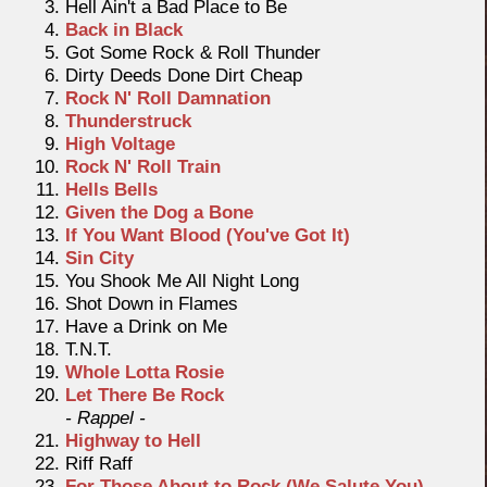
Hell Ain't a Bad Place to Be
Back in Black
Got Some Rock & Roll Thunder
Dirty Deeds Done Dirt Cheap
Rock N' Roll Damnation
Thunderstruck
High Voltage
Rock N' Roll Train
Hells Bells
Given the Dog a Bone
If You Want Blood (You've Got It)
Sin City
You Shook Me All Night Long
Shot Down in Flames
Have a Drink on Me
T.N.T.
Whole Lotta Rosie
Let There Be Rock
- Rappel -
Highway to Hell
Riff Raff
For Those About to Rock (We Salute You)