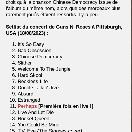
droit qu'à la chanson Chinese Democracy issue de
l'album du même nom, alors que des morceaux plus
rarement joués étaient ressortis il y a peu.
Setlist du concert de Guns N' Roses à Pittsburgh,
USA
(18/08/2023) :
It's So Easy
Bad Obsession
Chinese Democracy
Slither
Welcome To The Jungle
Hard Skool
Reckless Life
Double Talkin' Jive
Absurd
Estranged
Perhaps
[Première fois en live !]
Live And Let Die
Rocket Queen
You Could Be Mine
T.V. Eye
(The Stooges cover)