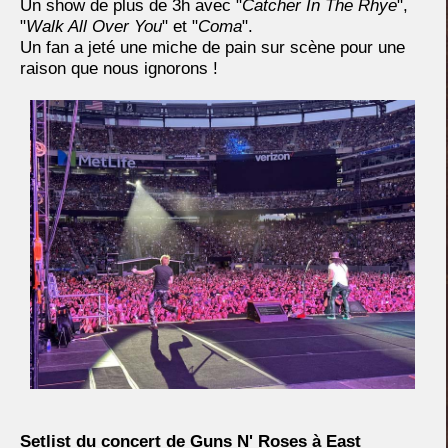
Un show de plus de 3h avec "
Catcher In The Rhye
",
"
Walk All Over You
" et "
Coma
".
Un fan a jeté une miche de pain sur scène pour une
raison que nous ignorons !
Setlist du concert de Guns N' Roses à
East