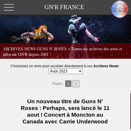
GN'R FRANCE
ARCHIVES NEWS GUNS N' ROSES >
Toutes les archives des actus et
infos sur GN'R depuis 2001 !
Choisissez un mois pour accéder directement à ces
Archives News
:
Pages :
1
2
Un nouveau titre de Guns N'
Roses : Perhaps, sera lancé le 11
aout ! Concert à Moncton au
Canada avec Carrie Underwood