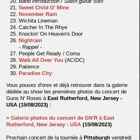
Band introduction / Slash guitar solo
Sweet Child O' Mine
November Rain
Wichita Lineman
Catcher In The Rhye
Knockin' On Heaven's Door
Nightrain
- Rappel -
People Get Ready / Coma
Walk All Over You
(AC/DC)
Patience
Paradise City
Vous pouvez d'ores et déjà retrouver dans la galerie
dédiée au show les premières photos du concert de
Guns N' Roses à
East Rutherford, New Jersey -
USA
(15/08/2023)
:
>
Galerie photos du concert de GN'R à
East
Rutherford, New Jersey - USA
(15/08/2023)
Prochain concert de la tournée à
Pittsburgh
vendredi