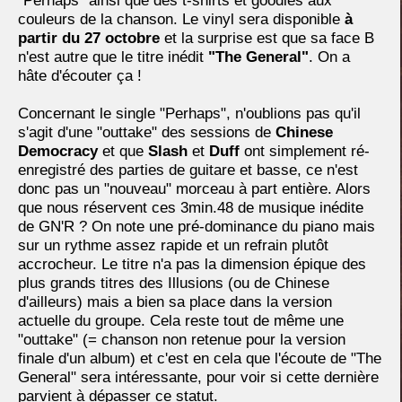
"Perhaps" ainsi que des t-shirts et goodies aux
couleurs de la chanson. Le vinyl sera disponible
à
partir du 27 octobre
et la surprise est que sa face B
n'est autre que le titre inédit
"The General"
. On a
hâte d'écouter ça !
Concernant le single "Perhaps", n'oublions pas qu'il
s'agit d'une "outtake" des sessions de
Chinese
Democracy
et que
Slash
et
Duff
ont simplement ré-
enregistré des parties de guitare et basse, ce n'est
donc pas un "nouveau" morceau à part entière. Alors
que nous réservent ces 3min.48 de musique inédite
de GN'R ? On note une pré-dominance du piano mais
sur un rythme assez rapide et un refrain plutôt
accrocheur. Le titre n'a pas la dimension épique des
plus grands titres des Illusions (ou de Chinese
d'ailleurs) mais a bien sa place dans la version
actuelle du groupe. Cela reste tout de même une
"outtake" (= chanson non retenue pour la version
finale d'un album) et c'est en cela que l'écoute de "The
General" sera intéressante, pour voir si cette dernière
parvient à dépasser ce statut.