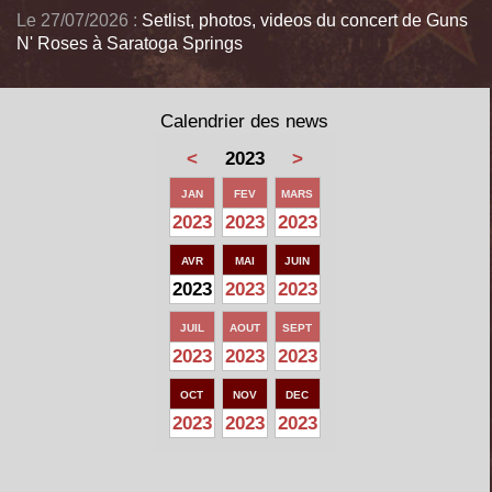
Le 27/07/2026 :
Setlist, photos, videos du concert de Guns
N' Roses à Saratoga Springs
Calendrier des news
<
2023
>
JAN
FEV
MARS
2023
2023
2023
AVR
MAI
JUIN
2023
2023
2023
JUIL
AOUT
SEPT
2023
2023
2023
OCT
NOV
DEC
2023
2023
2023