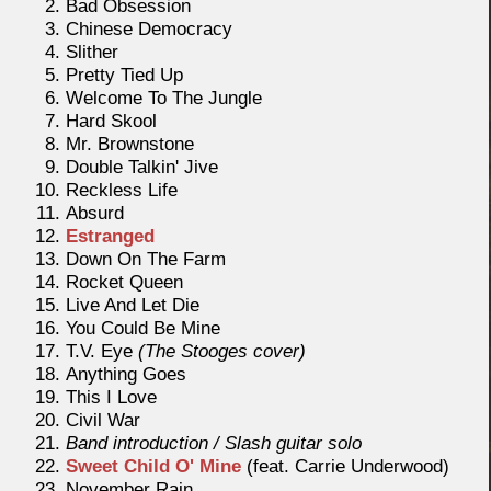
Bad Obsession
Chinese Democracy
Slither
Pretty Tied Up
Welcome To The Jungle
Hard Skool
Mr. Brownstone
Double Talkin' Jive
Reckless Life
Absurd
Estranged
Down On The Farm
Rocket Queen
Live And Let Die
You Could Be Mine
T.V. Eye
(The Stooges cover)
Anything Goes
This I Love
Civil War
Band introduction / Slash guitar solo
Sweet Child O' Mine
(feat. Carrie Underwood)
November Rain