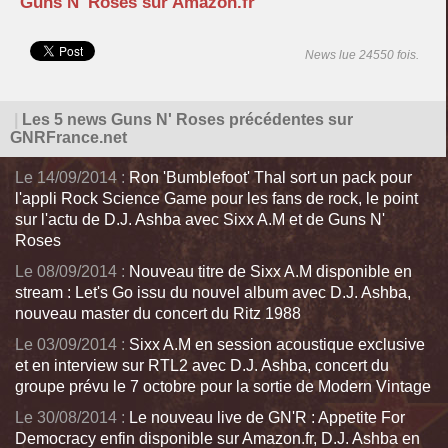
Guns N' Roses sur Amazon.fr
News lue 24550 fois.
|
Les 5 news Guns N' Roses précédentes sur
GNRFrance.net
Le 14/09/2014 :
Ron 'Bumblefoot' Thal sort un pack pour
l'appli Rock Science Game pour les fans de rock, le point
sur l'actu de D.J. Ashba avec Sixx A.M et de Guns N'
Roses
Le 08/09/2014 :
Nouveau titre de Sixx A.M disponible en
stream : Let's Go issu du nouvel album avec D.J. Ashba,
nouveau master du concert du Ritz 1988
Le 03/09/2014 :
Sixx A.M en session acoustique exclusive
et en interview sur RTL2 avec D.J. Ashba, concert du
groupe prévu le 7 octobre pour la sortie de Modern Vintage
Le 30/08/2014 :
Le nouveau live de GN'R : Appetite For
Democracy enfin disponible sur Amazon.fr, D.J. Ashba en