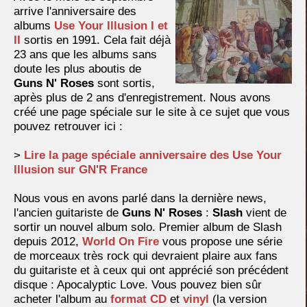
arrive l'anniversaire des
albums
Use Your Illusion I et
II
sortis en 1991. Cela fait déjà
23 ans que les albums sans
doute les plus aboutis de
Guns N' Roses
sont sortis,
après plus de 2 ans d'enregistrement. Nous avons
créé une page spéciale sur le site à ce sujet que vous
pouvez retrouver ici :
>
Lire la page spéciale anniversaire des Use Your
Illusion sur GN'R France
Nous vous en avons parlé dans la dernière news,
l'ancien guitariste de
Guns N' Roses
:
Slash
vient de
sortir un nouvel album solo. Premier album de Slash
depuis 2012,
World On Fire
vous propose une série
de morceaux très rock qui devraient plaire aux fans
du guitariste et à ceux qui ont apprécié son précédent
disque : Apocalyptic Love. Vous pouvez bien sûr
acheter l'album au
format CD
et
vinyl
(la version