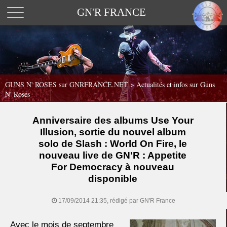
GN'R FRANCE
GUNS N' ROSES sur GNRFRANCE.NET
>
Actualités et infos sur Guns
N' Roses
Anniversaire des albums Use Your
Illusion, sortie du nouvel album
solo de Slash : World On Fire, le
nouveau live de GN'R : Appetite
For Democracy à nouveau
disponible
17/09/2014 21:35, rédigé par GN'R France
Avec le mois de septembre