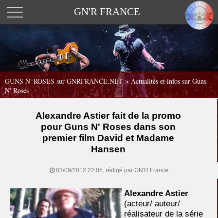
GN'R FRANCE
GUNS N' ROSES sur GNRFRANCE.NET
>
Actualités et infos sur Guns
N' Roses
Alexandre Astier fait de la promo
pour Guns N' Roses dans son
premier film David et Madame
Hansen
03/09/2012 22:05, rédigé par GN'R France
Alexandre Astier
(acteur/ auteur/
réalisateur de la série