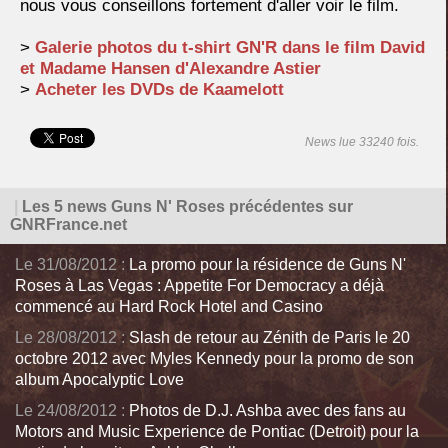
nous vous conseillons fortement d'aller voir le film.
>
Galerie photos du t-shirt GN'R dans le film David
et Madame Hansen d'Alexandre Astier
>
Acheter les DVDs de Kaamelott
News lue 33240 fois.
|
Les 5 news Guns N' Roses précédentes sur
GNRFrance.net
Le 31/08/2012 :
La promo pour la résidence de Guns N'
Roses à Las Vegas : Appetite For Democracy a déjà
commencé au Hard Rock Hotel and Casino
Le 28/08/2012 :
Slash de retour au Zénith de Paris le 20
octobre 2012 avec Myles Kennedy pour la promo de son
album Apocalyptic Love
Le 24/08/2012 :
Photos de D.J. Ashba avec des fans au
Motors and Music Experience de Pontiac (Detroit) pour la