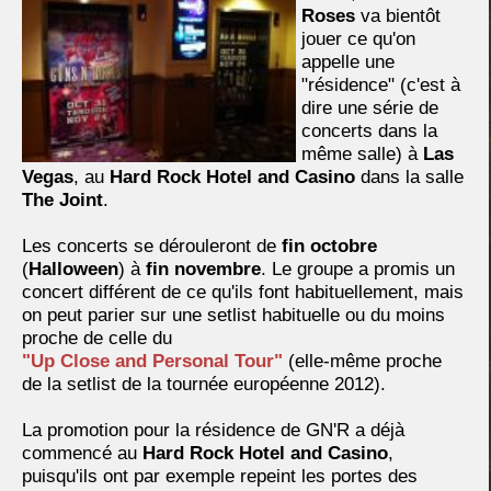
Roses
va bientôt
jouer ce qu'on
appelle une
"résidence" (c'est à
dire une série de
concerts dans la
même salle) à
Las
Vegas
, au
Hard Rock Hotel and Casino
dans la salle
The Joint
.
Les concerts se dérouleront de
fin octobre
(
Halloween
) à
fin novembre
. Le groupe a promis un
concert différent de ce qu'ils font habituellement, mais
on peut parier sur une setlist habituelle ou du moins
proche de celle du
"Up Close and Personal Tour"
(elle-même proche
de la setlist de la tournée européenne 2012).
La promotion pour la résidence de GN'R a déjà
commencé au
Hard Rock Hotel and Casino
,
puisqu'ils ont par exemple repeint les portes des