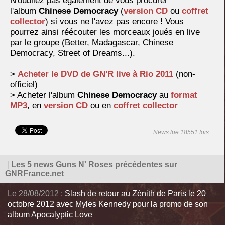
N'oubliez pas également de vous procurer
l'album
Chinese Democracy
(
version CD
ou
coffret
collector
) si vous ne l'avez pas encore ! Vous
pourrez ainsi réécouter les morceaux joués en live
par le groupe (Better, Madagascar, Chinese
Democracy, Street of Dreams...).
>
Acheter le DVD de GN'R live à Rio 2011
(non-
officiel)
> Acheter l'album
Chinese Democracy
au
format
MP3
, en
version CD
ou en
coffret collector
News lue 18551 fois.
|
Les 5 news Guns N' Roses précédentes sur
GNRFrance.net
Le 28/08/2012 :
Slash de retour au Zénith de Paris le 20
octobre 2012 avec Myles Kennedy pour la promo de son
album Apocalyptic Love