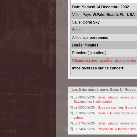
Date:
Samedi 14 Décembre 2002
Ville - Pays:
W.Palm Beach, FL - USA
Salle:
Coral Sky
Setlist:
Affluence:
personnes
Durée:
minutes
Première(s) partie(s) :
Cliquez ici pour accéder aux galerie
Infos diverses sur ce concert:
|
Les 5 dernières news Guns N' Roses
Le 06/08/2026 :
Setlist, photos, videos d
Stapleton en invité spécial
Le 02/08/2026 :
Gros concert des Guns n' r
Le 30/07/2026 :
Guns n' Roses donne un con
videos
Le 27/07/2026 :
Setlist, photos, videos d
Le 24/07/2026 :
Reprise de la tournée des 