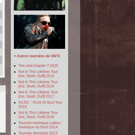
>
Autres tournées de GN'R
The next chapter ? 2020
Not In This Lifetime Tour
[Axl, Slash, Duff] 2019
Not In This Lifetime Tour
[Axl, Slash, Duff] 2018
Not In This Lifetime Tour
[Axl, Slash, Duff] 2017
AC/DC - Rock Or Bust Tour
2016
Not In This Lifetime Tour
[Axl, Slash, Duff] 2016
Tournée Amérique Latine /
Amérique du Nord 2014
Tournée Mondiale 2013