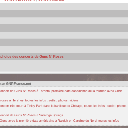
s photos des concerts de Guns N' Roses
 sur GNRFrance.net
u concert de Guns N' Roses à Toronto, première date canadienne de la tournée avec Chris
oses à Hershey, toutes les infos : setlist, photos, videos
cert très court à Tinley Park dans la banlieue de Chicago, toutes les infos : setlist, photos,
u concert de Guns N' Roses à Saratoga Springs
Guns avec la première date américaine à Raleigh en Caroline du Nord, toutes les infos