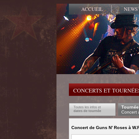
ACCUEIL
NEWS
CONCERTS ET TOURNÉES
Tournée
Toutes les infos et
dates de tournée
Concert 
Concert de Guns N' Roses à W.P