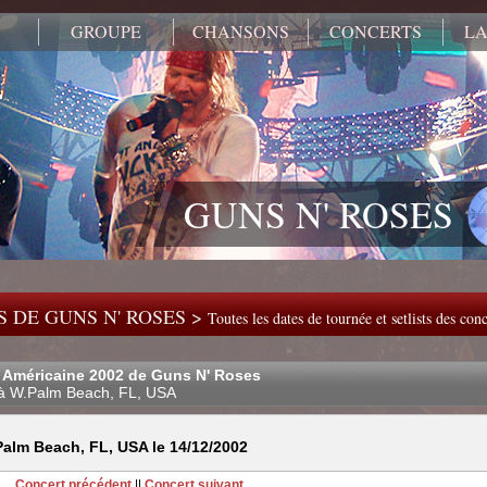
GROUPE
CHANSONS
CONCERTS
LA
GUNS N' ROSES
 DE GUNS N' ROSES >
Toutes les dates de tournée et setlists des co
 Américaine 2002 de Guns N' Roses
à W.Palm Beach, FL, USA
alm Beach, FL, USA le 14/12/2002
Concert précédent
||
Concert suivant