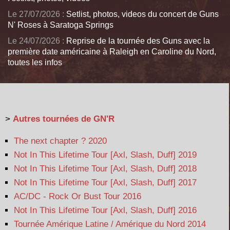
Le 27/07/2026 :
Setlist, photos, videos du concert de Guns
N' Roses à Saratoga Springs
Le 24/07/2026 :
Reprise de la tournée des Guns avec la
première date américaine à Raleigh en Caroline du Nord,
toutes les infos
>
Autres tournées de GN'R
The next chapter ? 2020
Not In This Lifetime Tour [Axl, Slash, Duff] 2019
Not In This Lifetime Tour [Axl, Slash, Duff] 2018
Not In This Lifetime Tour [Axl, Slash, Duff] 2017
AC/DC - Rock Or Bust Tour 2016
Not In This Lifetime Tour [Axl, Slash, Duff] 2016
Tournée Amérique Latine / Amérique du Nord 2014