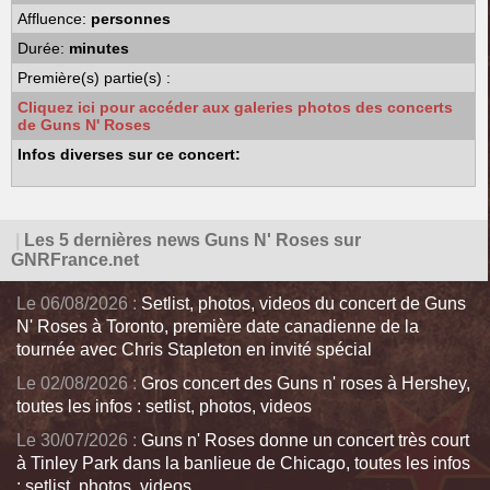
Affluence:
personnes
Durée:
minutes
Première(s) partie(s) :
Cliquez ici pour accéder aux galeries photos des concerts
de Guns N' Roses
Infos diverses sur ce concert:
|
Les 5 dernières news Guns N' Roses sur
GNRFrance.net
Le 06/08/2026 :
Setlist, photos, videos du concert de Guns
N' Roses à Toronto, première date canadienne de la
tournée avec Chris Stapleton en invité spécial
Le 02/08/2026 :
Gros concert des Guns n' roses à Hershey,
toutes les infos : setlist, photos, videos
Le 30/07/2026 :
Guns n' Roses donne un concert très court
à Tinley Park dans la banlieue de Chicago, toutes les infos
: setlist, photos, videos