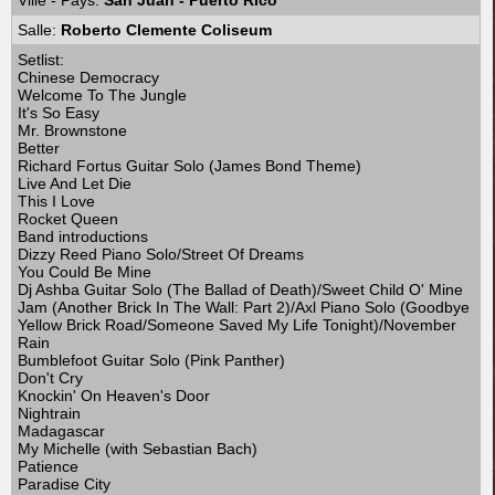
Ville - Pays:
San Juan - Puerto Rico
Salle:
Roberto Clemente Coliseum
Setlist:
Chinese Democracy
Welcome To The Jungle
It's So Easy
Mr. Brownstone
Better
Richard Fortus Guitar Solo (James Bond Theme)
Live And Let Die
This I Love
Rocket Queen
Band introductions
Dizzy Reed Piano Solo/Street Of Dreams
You Could Be Mine
Dj Ashba Guitar Solo (The Ballad of Death)/Sweet Child O' Mine
Jam (Another Brick In The Wall: Part 2)/Axl Piano Solo (Goodbye
Yellow Brick Road/Someone Saved My Life Tonight)/November
Rain
Bumblefoot Guitar Solo (Pink Panther)
Don't Cry
Knockin' On Heaven's Door
Nightrain
Madagascar
My Michelle (with Sebastian Bach)
Patience
Paradise City