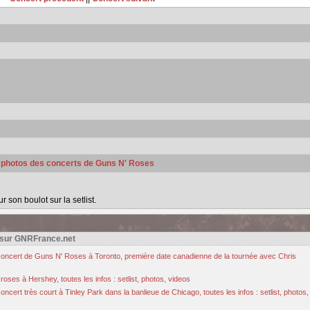
s photos des concerts de Guns N' Roses
son boulot sur la setlist.
 sur GNRFrance.net
u concert de Guns N' Roses à Toronto, première date canadienne de la tournée avec Chris
oses à Hershey, toutes les infos : setlist, photos, videos
cert très court à Tinley Park dans la banlieue de Chicago, toutes les infos : setlist, photos,