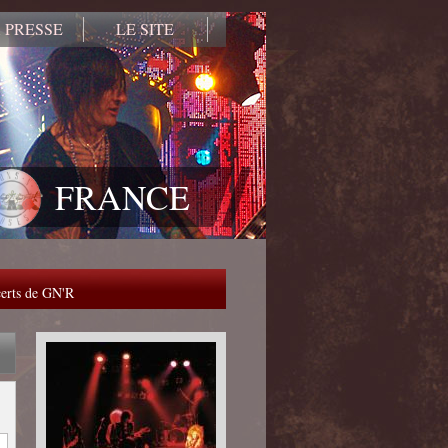
 PRESSE
LE SITE
FRANCE
ncerts de GN'R