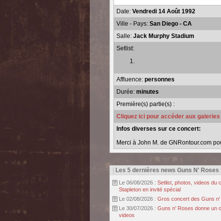
Date:
Vendredi 14 Août 1992
Ville - Pays:
San Diego - CA
Salle:
Jack Murphy Stadium
Setlist:
Affluence:
personnes
Durée:
minutes
Première(s) partie(s) :
Cliquez ici pour accéder aux galerie
Infos diverses sur ce concert:
Merci à John M. de GNRontour.com pour 
|
Les 5 dernières news Guns N' Roses
Le 06/08/2026 :
Setlist, photos, videos d
Stapleton en invité spécial
Le 02/08/2026 :
Gros concert des Guns n' r
Le 30/07/2026 :
Guns n' Roses donne un con
videos