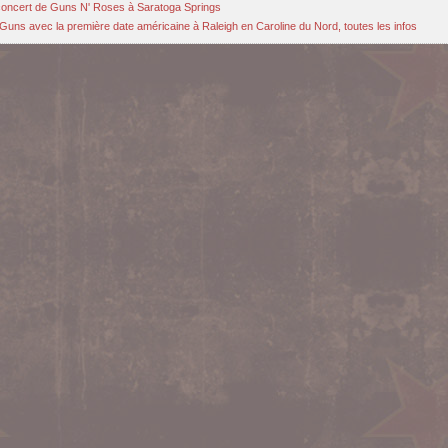
u concert de Guns N' Roses à Saratoga Springs
Guns avec la première date américaine à Raleigh en Caroline du Nord, toutes les infos