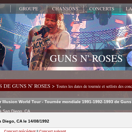
GROUPE
CHANSONS
CONCERTS
LA
GUNS N' ROSES
 DE GUNS N' ROSES >
Toutes les dates de tournée et setlists des co
r Illusion World Tour - Tournée mondiale 1991-1992-1993 de Guns
s
à San Diego, CA
 Diego, CA le 14/08/1992
Concert précédent
||
Concert suivant