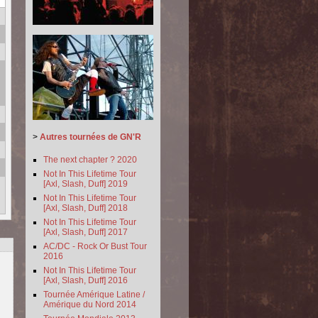
>
Autres tournées de GN'R
The next chapter ? 2020
Not In This Lifetime Tour
[Axl, Slash, Duff] 2019
Not In This Lifetime Tour
[Axl, Slash, Duff] 2018
Not In This Lifetime Tour
[Axl, Slash, Duff] 2017
AC/DC - Rock Or Bust Tour
2016
Not In This Lifetime Tour
[Axl, Slash, Duff] 2016
Tournée Amérique Latine /
Amérique du Nord 2014