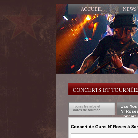
ACCUEIL
NEWS
CONCERTS ET TOURNÉES
Use You
Toutes les infos et
dates de tournée
N' Rose
Concert 
Concert de Guns N' Roses à San