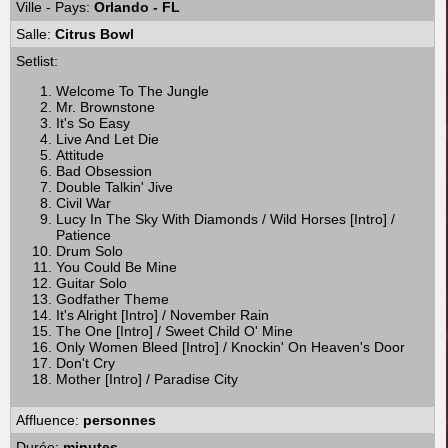
Ville - Pays:
Orlando - FL
Salle:
Citrus Bowl
Setlist:
Welcome To The Jungle
Mr. Brownstone
It's So Easy
Live And Let Die
Attitude
Bad Obsession
Double Talkin' Jive
Civil War
Lucy In The Sky With Diamonds / Wild Horses [Intro] /
Patience
Drum Solo
You Could Be Mine
Guitar Solo
Godfather Theme
It's Alright [Intro] / November Rain
The One [Intro] / Sweet Child O' Mine
Only Women Bleed [Intro] / Knockin' On Heaven's Door
Don't Cry
Mother [Intro] / Paradise City
Affluence:
personnes
Durée:
minutes