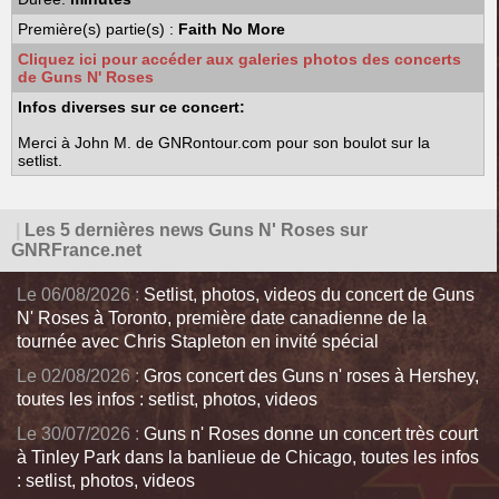
Première(s) partie(s) :
Faith No More
Cliquez ici pour accéder aux galeries photos des concerts
de Guns N' Roses
Infos diverses sur ce concert:
Merci à John M. de GNRontour.com pour son boulot sur la
setlist.
|
Les 5 dernières news Guns N' Roses sur
GNRFrance.net
Le 06/08/2026 :
Setlist, photos, videos du concert de Guns
N' Roses à Toronto, première date canadienne de la
tournée avec Chris Stapleton en invité spécial
Le 02/08/2026 :
Gros concert des Guns n' roses à Hershey,
toutes les infos : setlist, photos, videos
Le 30/07/2026 :
Guns n' Roses donne un concert très court
à Tinley Park dans la banlieue de Chicago, toutes les infos
: setlist, photos, videos