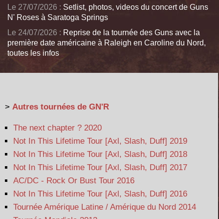
Le 27/07/2026 :
Setlist, photos, videos du concert de Guns
N' Roses à Saratoga Springs
Le 24/07/2026 :
Reprise de la tournée des Guns avec la
première date américaine à Raleigh en Caroline du Nord,
toutes les infos
>
Autres tournées de GN'R
The next chapter ? 2020
Not In This Lifetime Tour [Axl, Slash, Duff] 2019
Not In This Lifetime Tour [Axl, Slash, Duff] 2018
Not In This Lifetime Tour [Axl, Slash, Duff] 2017
AC/DC - Rock Or Bust Tour 2016
Not In This Lifetime Tour [Axl, Slash, Duff] 2016
Tournée Amérique Latine / Amérique du Nord 2014