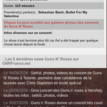
Durée:
115 minutes
Première(s) partie(s) :
Sebastian Bach, Bullet For My
Valentine
Cliquez ici pour accéder aux galeries photos des concerts
de Guns N' Roses
Infos diverses sur ce concert:
Le show s'est terminé plus tôt car Axl a été frappé par quelque
chose lancé depuis la foule.
|
Les 5 dernières news Guns N' Roses sur
GNRFrance.net
Le 06/08/2026 :
Setlist, photos, videos du concert de Guns
N' Roses à Toronto, première date canadienne de la
tournée avec Chris Stapleton en invité spécial
Le 02/08/2026 :
Gros concert des Guns n' roses à Hershey,
toutes les infos : setlist, photos, videos
Le 30/07/2026 :
Guns n' Roses donne un concert très court