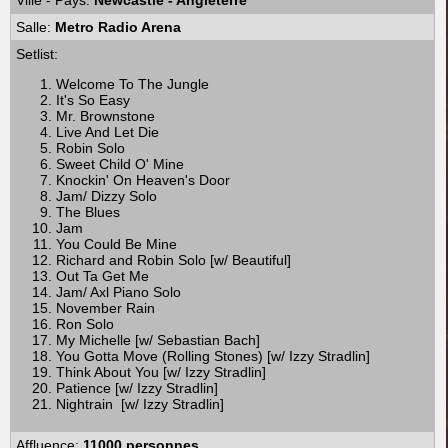
Ville - Pays:
Newcastle - Angleterre
Salle:
Metro Radio Arena
Setlist:
Welcome To The Jungle
It's So Easy
Mr. Brownstone
Live And Let Die
Robin Solo
Sweet Child O' Mine
Knockin' On Heaven's Door
Jam/ Dizzy Solo
The Blues
Jam
You Could Be Mine
Richard and Robin Solo [w/ Beautiful]
Out Ta Get Me
Jam/ Axl Piano Solo
November Rain
Ron Solo
My Michelle [w/ Sebastian Bach]
You Gotta Move (Rolling Stones) [w/ Izzy Stradlin]
Think About You [w/ Izzy Stradlin]
Patience [w/ Izzy Stradlin]
Nightrain [w/ Izzy Stradlin]
Affluence:
11000 personnes