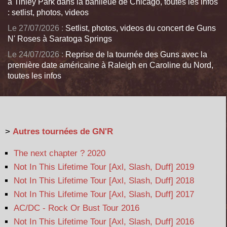
à Tinley Park dans la banlieue de Chicago, toutes les infos
: setlist, photos, videos
Le 27/07/2026 :
Setlist, photos, videos du concert de Guns
N' Roses à Saratoga Springs
Le 24/07/2026 :
Reprise de la tournée des Guns avec la
première date américaine à Raleigh en Caroline du Nord,
toutes les infos
>
Autres tournées de GN'R
The next chapter ? 2020
Not In This Lifetime Tour [Axl, Slash, Duff] 2019
Not In This Lifetime Tour [Axl, Slash, Duff] 2018
Not In This Lifetime Tour [Axl, Slash, Duff] 2017
AC/DC - Rock Or Bust Tour 2016
Not In This Lifetime Tour [Axl, Slash, Duff] 2016