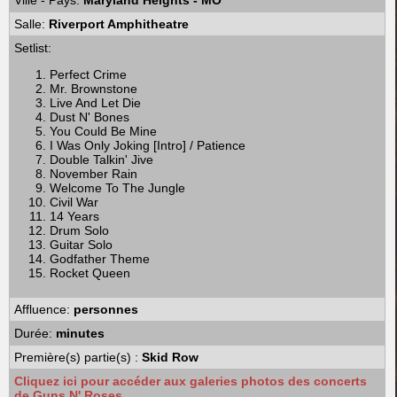
Ville - Pays:
Maryland Heights - MO
Salle:
Riverport Amphitheatre
Setlist:
Perfect Crime
Mr. Brownstone
Live And Let Die
Dust N' Bones
You Could Be Mine
I Was Only Joking [Intro] / Patience
Double Talkin' Jive
November Rain
Welcome To The Jungle
Civil War
14 Years
Drum Solo
Guitar Solo
Godfather Theme
Rocket Queen
Affluence:
personnes
Durée:
minutes
Première(s) partie(s) :
Skid Row
Cliquez ici pour accéder aux galeries photos des concerts
de Guns N' Roses