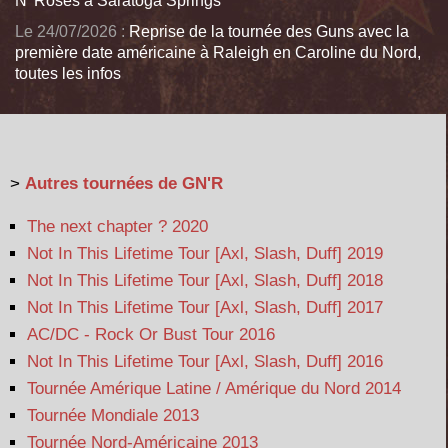
N' Roses à Saratoga Springs
Le 24/07/2026 :
Reprise de la tournée des Guns avec la
première date américaine à Raleigh en Caroline du Nord,
toutes les infos
>
Autres tournées de GN'R
The next chapter ? 2020
Not In This Lifetime Tour [Axl, Slash, Duff] 2019
Not In This Lifetime Tour [Axl, Slash, Duff] 2018
Not In This Lifetime Tour [Axl, Slash, Duff] 2017
AC/DC - Rock Or Bust Tour 2016
Not In This Lifetime Tour [Axl, Slash, Duff] 2016
Tournée Amérique Latine / Amérique du Nord 2014
Tournée Mondiale 2013
Tournée Nord-Américaine 2013