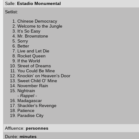
Salle:
Estadio Monumental
Setlist:
Chinese Democracy
Welcome to the Jungle
It's So Easy
Mr. Brownstone
Sorry
Better
Live and Let Die
Rocket Queen
If the World
Street of Dreams
You Could Be Mine
Knockin' on Heaven's Door
Sweet Child O' Mine
November Rain
Nightrain
- Rappel -
Madagascar
Shackler's Revenge
Patience
Paradise City
Affluence:
personnes
Durée:
minutes