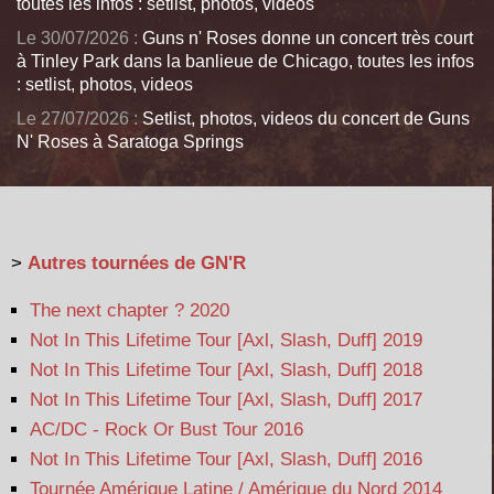
toutes les infos : setlist, photos, videos
Le 30/07/2026 :
Guns n' Roses donne un concert très court
à Tinley Park dans la banlieue de Chicago, toutes les infos
: setlist, photos, videos
Le 27/07/2026 :
Setlist, photos, videos du concert de Guns
N' Roses à Saratoga Springs
>
Autres tournées de GN'R
The next chapter ? 2020
Not In This Lifetime Tour [Axl, Slash, Duff] 2019
Not In This Lifetime Tour [Axl, Slash, Duff] 2018
Not In This Lifetime Tour [Axl, Slash, Duff] 2017
AC/DC - Rock Or Bust Tour 2016
Not In This Lifetime Tour [Axl, Slash, Duff] 2016
Tournée Amérique Latine / Amérique du Nord 2014