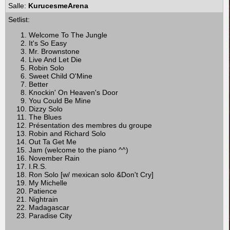
Salle:
KurucesmeArena
Setlist:
Welcome To The Jungle
It's So Easy
Mr. Brownstone
Live And Let Die
Robin Solo
Sweet Child O'Mine
Better
Knockin' On Heaven's Door
You Could Be Mine
Dizzy Solo
The Blues
Présentation des membres du groupe
Robin and Richard Solo
Out Ta Get Me
Jam (welcome to the piano ^^)
November Rain
I.R.S.
Ron Solo [w/ mexican solo &Don't Cry]
My Michelle
Patience
Nightrain
Madagascar
Paradise City