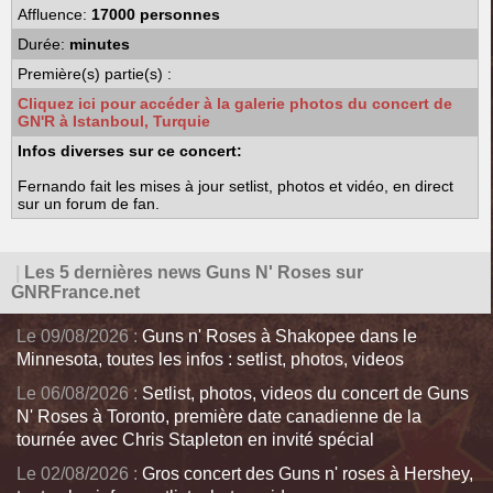
Affluence:
17000 personnes
Durée:
minutes
Première(s) partie(s) :
Cliquez ici pour accéder à la galerie photos du concert de
GN'R à Istanboul, Turquie
Infos diverses sur ce concert:
Fernando fait les mises à jour setlist, photos et vidéo, en direct
sur un forum de fan.
|
Les 5 dernières news Guns N' Roses sur
GNRFrance.net
Le 09/08/2026 :
Guns n' Roses à Shakopee dans le
Minnesota, toutes les infos : setlist, photos, videos
Le 06/08/2026 :
Setlist, photos, videos du concert de Guns
N' Roses à Toronto, première date canadienne de la
tournée avec Chris Stapleton en invité spécial
Le 02/08/2026 :
Gros concert des Guns n' roses à Hershey,