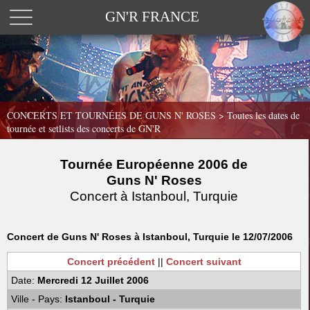
GN'R FRANCE
CONCERTS ET TOURNÉES DE GUNS N' ROSES >
Toutes les dates de
tournée et setlists des concerts de GN'R
Tournée Européenne 2006 de
Guns N' Roses
Concert à Istanboul, Turquie
Concert de Guns N' Roses à Istanboul, Turquie le 12/07/2006
Concert précédent
||
Concert suivant
Date:
Mercredi 12 Juillet 2006
Ville - Pays:
Istanboul - Turquie