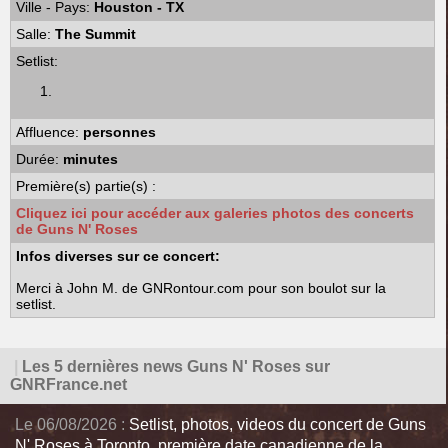
Ville - Pays:
Houston - TX
Salle:
The Summit
Setlist:
Affluence:
personnes
Durée:
minutes
Première(s) partie(s) :
Cliquez ici pour accéder aux galeries photos des concerts
de Guns N' Roses
Infos diverses sur ce concert:
Merci à John M. de GNRontour.com pour son boulot sur la
setlist.
|
Les 5 dernières news Guns N' Roses sur
GNRFrance.net
Le 06/08/2026 :
Setlist, photos, videos du concert de Guns
N' Roses à Toronto, première date canadienne de la