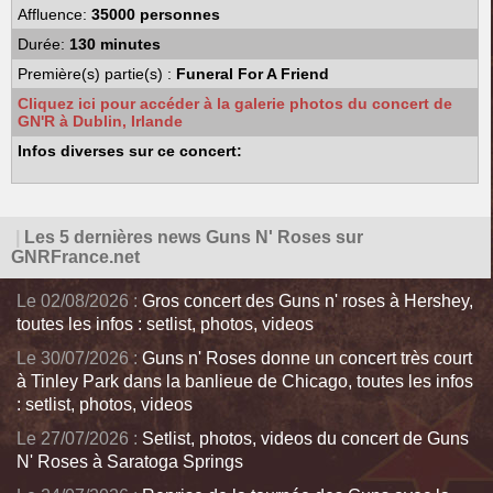
Affluence:
35000 personnes
Durée:
130 minutes
Première(s) partie(s) :
Funeral For A Friend
Cliquez ici pour accéder à la galerie photos du concert de
GN'R à Dublin, Irlande
Infos diverses sur ce concert:
|
Les 5 dernières news Guns N' Roses sur
GNRFrance.net
Le 02/08/2026 :
Gros concert des Guns n' roses à Hershey,
toutes les infos : setlist, photos, videos
Le 30/07/2026 :
Guns n' Roses donne un concert très court
à Tinley Park dans la banlieue de Chicago, toutes les infos
: setlist, photos, videos
Le 27/07/2026 :
Setlist, photos, videos du concert de Guns
N' Roses à Saratoga Springs