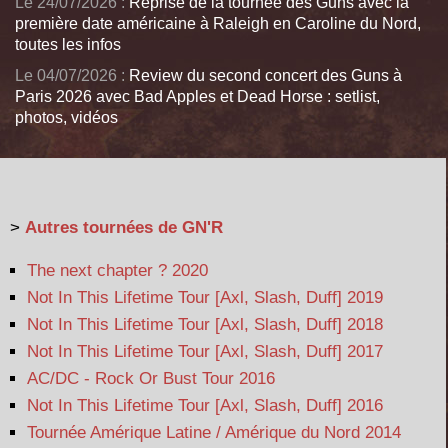
Le 24/07/2026 :
Reprise de la tournée des Guns avec la
première date américaine à Raleigh en Caroline du Nord,
toutes les infos
Le 04/07/2026 :
Review du second concert des Guns à
Paris 2026 avec Bad Apples et Dead Horse : setlist,
photos, vidéos
>
Autres tournées de GN'R
The next chapter ? 2020
Not In This Lifetime Tour [Axl, Slash, Duff] 2019
Not In This Lifetime Tour [Axl, Slash, Duff] 2018
Not In This Lifetime Tour [Axl, Slash, Duff] 2017
AC/DC - Rock Or Bust Tour 2016
Not In This Lifetime Tour [Axl, Slash, Duff] 2016
Tournée Amérique Latine / Amérique du Nord 2014