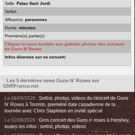
Salle:
Palau Sant Jordi
Setlist:
Affluence:
personnes
Durée:
minutes
Première(s) partie(s) :
Cliquez ici pour accéder aux galeries photos des concerts
de Guns N' Roses
Infos diverses sur ce concert:
|
Les 5 dernières news Guns N' Roses sur
GNRFrance.net
Le 06/08/2026 :
Setlist, photos, videos du concert de Guns
N' Roses à Toronto, première date canadienne de la
tournée avec Chris Stapleton en invité spécial
Le 02/08/2026 :
Gros concert des Guns n' roses à Hershey,
toutes les infos : setlist, photos, videos