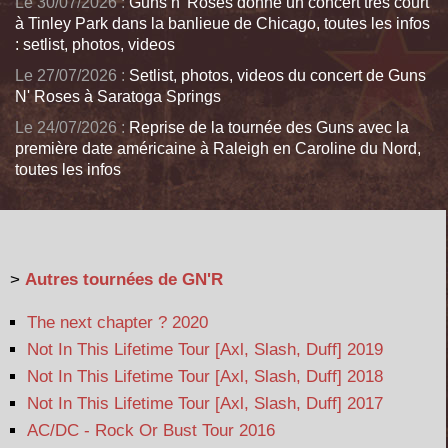
Le 30/07/2026 :
Guns n' Roses donne un concert très court
à Tinley Park dans la banlieue de Chicago, toutes les infos
: setlist, photos, videos
Le 27/07/2026 :
Setlist, photos, videos du concert de Guns
N' Roses à Saratoga Springs
Le 24/07/2026 :
Reprise de la tournée des Guns avec la
première date américaine à Raleigh en Caroline du Nord,
toutes les infos
>
Autres tournées de GN'R
The next chapter ? 2020
Not In This Lifetime Tour [Axl, Slash, Duff] 2019
Not In This Lifetime Tour [Axl, Slash, Duff] 2018
Not In This Lifetime Tour [Axl, Slash, Duff] 2017
AC/DC - Rock Or Bust Tour 2016