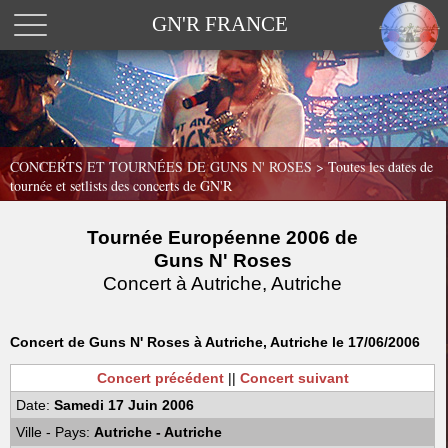
GN'R FRANCE
CONCERTS ET TOURNÉES DE GUNS N' ROSES >
Toutes les dates de
tournée et setlists des concerts de GN'R
Tournée Européenne 2006 de
Guns N' Roses
Concert à Autriche, Autriche
Concert de Guns N' Roses à Autriche, Autriche le 17/06/2006
Concert précédent
||
Concert suivant
Date:
Samedi 17 Juin 2006
Ville - Pays:
Autriche - Autriche