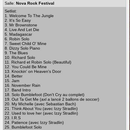
Salle:
Nova Rock Festival
Setlist:
1. Welcome To The Jungle
2. It's So Easy
3. Mr Brownstone
4. Live And Let Die
5. Madagascar
6. Robin Solo
7. Sweet Child O' Mine
8. Dizzy Solo Piano
9. The Blues
10. Richard Solo
11. Richard et Robin Solo (Beautiful)
12. You Could Be Mine
13. Knockin' on Heaven's Door
14. Better
15. Jam
16. November Rain
17. Band Intro
18. Solo Bumblefoot (Don't Cry au complet)
19. Out Ta Get Me (axl a lancé 2 ballons de soccer)
20. My Michelle (avec Sebastian Bach)
21. Think About You (avec Izzy Stradlin)
22. Used to love her (avec Izzy Stradlin)
23. I.R.S
24. Patience (avec Izzy Stradlin)
25. Bumblefoot Solo