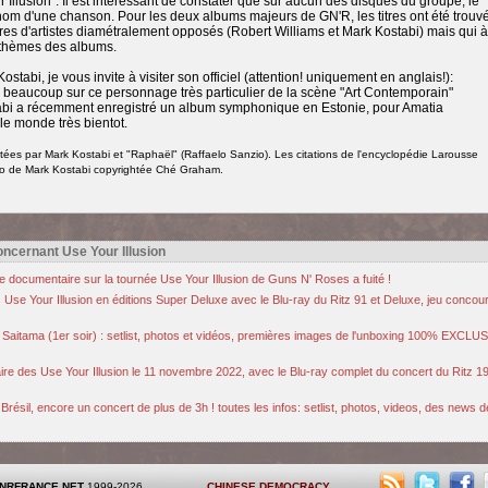
 Illusion". Il est intéressant de constater que sur aucun des disques du groupe, le
du nom d'une chanson. Pour les deux albums majeurs de GN'R, les titres ont été trouv
res d'artistes diamétralement opposés (Robert Williams et Mark Kostabi) mais qui à
 thèmes des albums.
stabi, je vous invite à visiter son officiel (attention! uniquement en anglais!):
 beaucoup sur ce personnage très particulier de la scène "Art Contemporain"
tabi a récemment enregistré un album symphonique en Estonie, pour Amatia
 le monde très bientot.
tées par Mark Kostabi et "Raphaël" (Raffaelo Sanzio). Les citations de l'encyclopédie Larousse
oto de Mark Kostabi copyrightée Ché Graham.
ncernant Use Your Illusion
re documentaire sur la tournée Use Your Illusion de Guns N' Roses a fuité !
ts Use Your Illusion en éditions Super Deluxe avec le Blu-ray du Ritz 91 et Deluxe, jeu concou
Saitama (1er soir) : setlist, photos et vidéos, premières images de l'unboxing 100% EXCLUS
ire des Use Your Illusion le 11 novembre 2022, avec le Blu-ray complet du concert du Ritz 1
Brésil, encore un concert de plus de 3h ! toutes les infos: setlist, photos, videos, des news d
NRFRANCE.NET
1999-2026
CHINESE DEMOCRACY