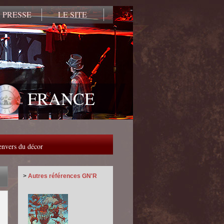
 PRESSE
LE SITE
FRANCE
'envers du décor
>
Autres références GN'R