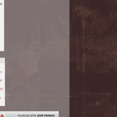
és
rs
IF
991
e
PLAN DU SITE
GN'R FRANCE