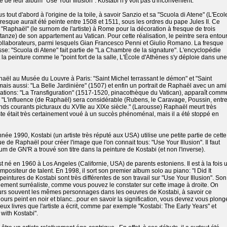
de leur album "Use Your Illusion". Kostabi n'y voit pas d'inconvénient.
 tout d'abord à l'origine de la toile, à savoir Sanzio et sa "Scuola di Atene" (L'Ecol
fresque aurait été peinte entre 1508 et 1511, sous les ordres du pape Jules II. Ce
 "Raphaël" (le surnom de l'artiste) à Rome pour la décoration à fresque de trois
anze) de son appartement au Vatican. Pour cette réalisation, le peintre sera entou
llaborateurs, parmi lesquels Gian Francesco Penni et Giulio Romano. La fresque
sse: "Scuola di Atene" fait partie de "La Chambre de la signature". L'encyclopédie
 la peinture comme le "point fort de la salle, L'École d'Athènes s'y déploie dans une
haël au Musée du Louvre à Paris: "Saint Michel terrassant le démon" et "Saint
ais aussi: "La Belle Jardinière" (1507) et enfin un portrait de Raphaël avec un ami
sations: "La Transfiguration" (1517-1520, pinacothèque du Vatican), apparaît comm
). "L'influence (de Raphaël) sera considérable (Rubens, le Caravage, Poussin, entr
nds courants picturaux du XVIIe au XIXe siècle." (Larousse) Raphaël meurt très
iste était très certainement voué à un succès phénoménal, mais il a été stoppé en
nnée 1990, Kostabi (un artiste très réputé aux USA) utilise une petite partie de cette
 de Raphaël pour créer l'image que l'on connait tous: "Use Your Illusion". Il faut
bum de GN'R a trouvé son titre dans la peinture de Kostabi (et non l'inverse).
t né en 1960 à Los Angeles (Californie, USA) de parents estoniens. Il est à la fois 
mpositeur de talent. En 1998, il sort son premier album solo au piano: "I Did It
peintures de Kostabi sont très différentes de son travail sur "Use Your Illusion". Son
lement surréaliste, comme vous pouvez le constater sur cette image à droite. On
eurs souvent les mêmes personnages dans les oeuvres de Kostabi, à savoir ce
urs peint en noir et blanc...pour en savoir la signification, vous devrez vous plong
ux livres que l'artiste a écrit, comme par exemple "Kostabi: The Early Years" et
with Kostabi".