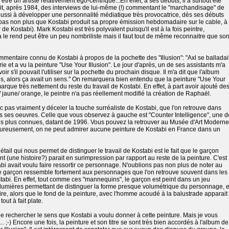
tre un artiste relativement égo-centrique...En effet, à ses débuts, il a surtout été
iait, après 1984, des interviews de lui-même (!) commentant le "marchandisage" de
a réussi à développer une personnalité médiatique très provocatrice, dès ses débuts
s pas non plus que Kostabi produit sa propre émission hebdomadaire sur le cable, à
 de Kostabi). Mark Kostabi est très polyvalent puisqu'il est à la fois peintre,
a le rend peut être un peu nombriliste mais il faut tout de même reconnaitre que so
ommentaire connu de Kostabi à propos de la pochette des "Illusion": "Axl se balladai
ie et a vu la peinture "Use Your Illusion". Le jour d'après, un de ses assistants m'a
ir s'il pouvait l'utiliser sur la pochette du prochain disque. Il m'a dit que l'album
ions, alors ça avait un sens." On remarquera bien entendu que la peinture "Use Your
arque très nettement du reste du travail de Kostabi. En effet, à part avoir ajouté de
 jaune/ orange, le peintre n'a pas réellement modifié la création de Raphaël.
 pas vraiment y déceler la touche surréaliste de Kostabi, que l'on retrouve dans
 ses oeuvres. Celle que vous observez à gauche est "Counter Intelligence", une d
es plus connues, datant de 1996. Vous pouvez la retrouver au Musée d'Art Moderne
reusement, on ne peut admirer aucune peinture de Kostabi en France dans un
étail qui nous permet de distinguer le travail de Kostabi est le fait que le garçon
ant (une histoire?) parait en surimpression par rapport au reste de la peinture.
C'est
i avait voulu faire ressortir ce personnage. N'oublions pas non plus de noter au
 garçon ressemble fortement aux personnages que l'on retrouve souvent dans les
abi. En effet, tout comme ces "mannequins", le garçon est peint dans un jeu
 lumières permettant de distinguer la forme presque volumétrique du personnage, 
ire, alors que le fond de la peinture, avec l'homme acoudé à la balustrade apparait
out à fait plate.
de rechercher le sens que Kostabi a voulu donner à cette peinture. Mais je vous
r... ;-) Encore une fois, la peinture et son titre se sont très bien accordés à l'album de