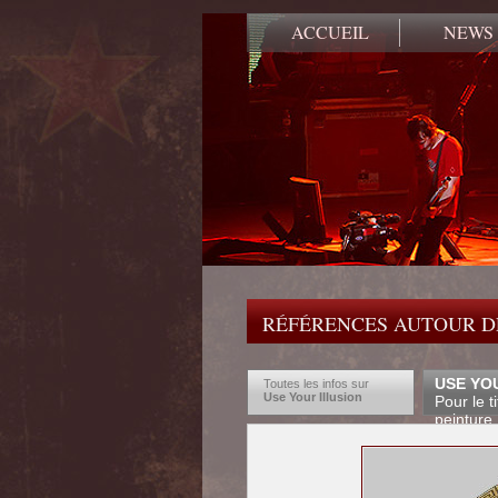
ACCUEIL
NEWS
RÉFÉRENCES AUTOUR DE
USE YO
Toutes les infos sur
Use Your Illusion
Pour le 
peinture