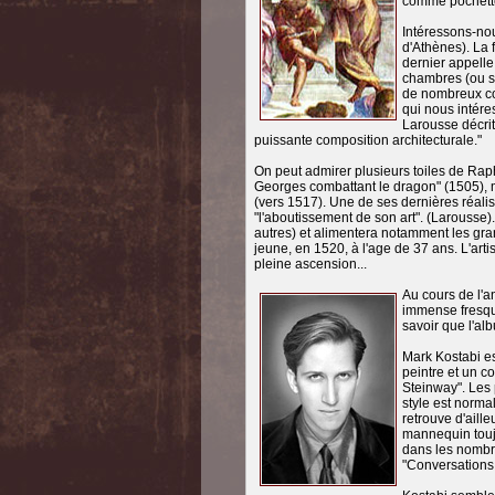
comme pochette 
Intéressons-nous
d'Athènes). La 
dernier appelle
chambres (ou st
de nombreux co
qui nous intére
Larousse décrit
puissante composition architecturale."
On peut admirer plusieurs toiles de Rap
Georges combattant le dragon" (1505), m
(vers 1517). Une de ses dernières réali
"l'aboutissement de son art". (Larousse
autres) et alimentera notamment les gra
jeune, en 1520, à l'age de 37 ans. L'art
pleine ascension...
Au cours de l'a
immense fresque
savoir que l'al
Mark Kostabi es
peintre et un co
Steinway". Les 
style est norma
retrouve d'aill
mannequin toujo
dans les nombre
"Conversations 