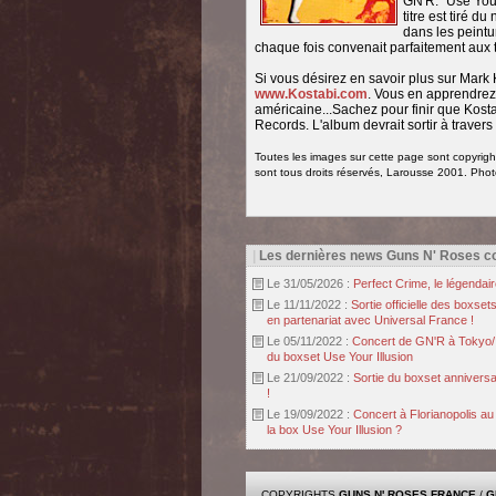
GN'R: "Use Your
titre est tiré 
dans les peintu
chaque fois convenait parfaitement aux
Si vous désirez en savoir plus sur Mark Ko
www.Kostabi.com
. Vous en apprendrez
américaine...Sachez pour finir que Kos
Records. L'album devrait sortir à travers
Toutes les images sur cette page sont copyrigh
sont tous droits réservés, Larousse 2001. Ph
|
Les dernières news Guns N' Roses co
Le 31/05/2026 :
Perfect Crime, le légendai
Le 11/11/2022 :
Sortie officielle des boxse
en partenariat avec Universal France !
Le 05/11/2022 :
Concert de GN'R à Tokyo/ 
du boxset Use Your Illusion
Le 21/09/2022 :
Sortie du boxset anniversa
!
Le 19/09/2022 :
Concert à Florianopolis au 
la box Use Your Illusion ?
COPYRIGHTS
GUNS N' ROSES FRANCE
/
G