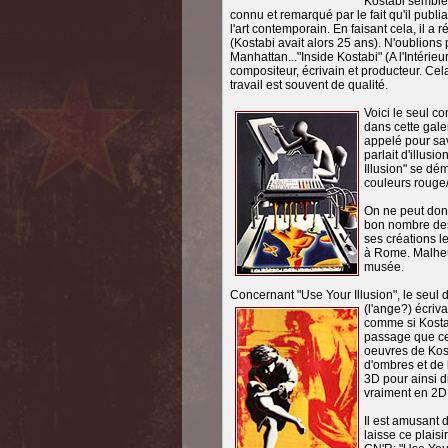
Kostabi semble ê
connu et remarqué par le fait qu'il publ
l'art contemporain. En faisant cela, il 
(Kostabi avait alors 25 ans). N'oublion
Manhattan..."Inside Kostabi" (A l'Intérieur
compositeur, écrivain et producteur. Cel
travail est souvent de qualité.
Voici le seul c
dans cette galer
appelé pour savo
parlait d'illus
Illusion" se dém
couleurs rouge/
On ne peut donc
bon nombre des
ses créations l
à Rome. Malheu
musée.
Concernant "Use Your Illusion", le seul d
(l'ange?) écriv
comme si Kostab
passage que ce
oeuvres de Kost
d'ombres et de
3D pour ainsi d
vraiment en 2D t
Il est amusant 
laisse ce plaisi