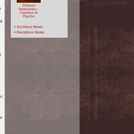
Chinese
e
Democracy -
Cupidon et
Psyché
ré
>
Archives News
>
Dernières News
e
e
un
er