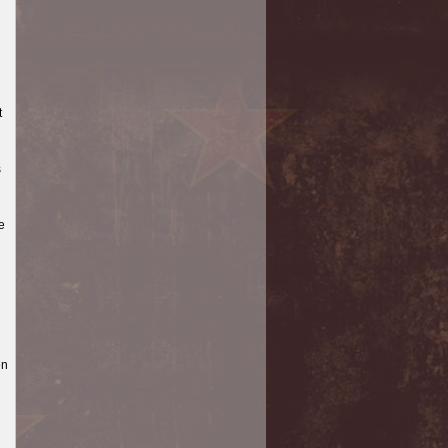
n
t
s
e
en