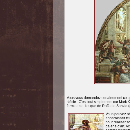
Vous vous demandez certainement ce que 
siècle...C'est tout simplement car Mark Ko
formidable fresque de Raffaelo Sanzio (
Vous pouvez obs
apparaissait tel
pour réaliser s
galerie d'art. A