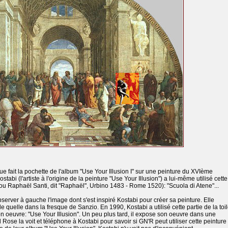
fait la pochette de l'album "Use Your Illusion I" sur une peinture du XVIème
stabi (l'artiste à l'origine de la peinture "Use Your Illusion") a lui-même utilisé cette
ou Raphaël Santi, dit "Raphaël", Urbino 1483 - Rome 1520): "Scuola di Atene"...
erver à gauche l'image dont s'est inspiré Kostabi pour créer sa peinture. Elle
le quelle dans la fresque de Sanzio. En 1990, Kostabi a utilisé cette partie de la toi
on oeuvre: "Use Your Illusion". Un peu plus tard, il expose son oeuvre dans une
xl Rose la voit et téléphone à Kostabi pour savoir si GN'R peut utiliser cette peinture