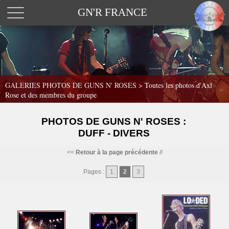
GN'R FRANCE
GALERIES PHOTOS DE GUNS N' ROSES >
Toutes les photos d'Axl
Rose et des membres du groupe
PHOTOS DE GUNS N' ROSES :
DUFF - DIVERS
<<
Retour à la page précédente
//
Pages :
1
2
3