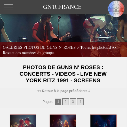
GN'R FRANCE
GALERIES PHOTOS DE GUNS N' ROSES >
Toutes les photos d'Axl
Rose et des membres du groupe
PHOTOS DE GUNS N' ROSES :
CONCERTS - VIDEOS - LIVE NEW
YORK RITZ 1991 - SCREENS
<<
Retour à la page précédente
//
Pages :
1
2
3
4