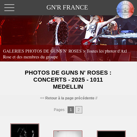
GN'R FRANCE
GALERIES PHOTOS DE GUNS N' ROSES >
Toutes les photos d'Axl
Rose et des membres du groupe
PHOTOS DE GUNS N' ROSES :
CONCERTS - 2025 - 1011
MEDELLIN
<<
Retour à la page précédente
//
Pages :
1
2