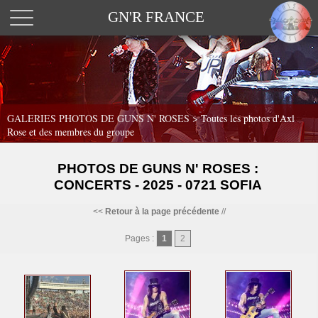
GN'R FRANCE
GALERIES PHOTOS DE GUNS N' ROSES >
Toutes les photos d'Axl
Rose et des membres du groupe
PHOTOS DE GUNS N' ROSES :
CONCERTS - 2025 - 0721 SOFIA
<<
Retour à la page précédente
//
Pages :
1
2