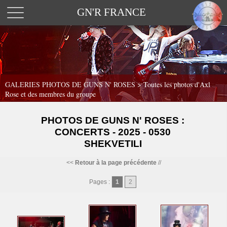
GN'R FRANCE
GALERIES PHOTOS DE GUNS N' ROSES >
Toutes les photos d'Axl
Rose et des membres du groupe
PHOTOS DE GUNS N' ROSES :
CONCERTS - 2025 - 0530
SHEKVETILI
<<
Retour à la page précédente
//
Pages :
1
2