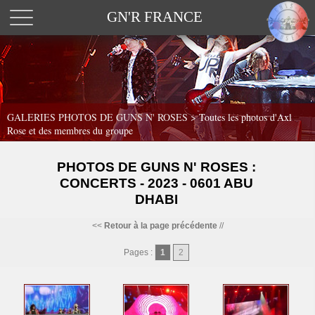
GN'R FRANCE
GALERIES PHOTOS DE GUNS N' ROSES >
Toutes les photos d'Axl
Rose et des membres du groupe
PHOTOS DE GUNS N' ROSES :
CONCERTS - 2023 - 0601 ABU
DHABI
<<
Retour à la page précédente
//
Pages :
1
2