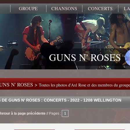
GROUPE
CHANSONS
CONCERTS
LA
GUNS N' ROSES
UNS N' ROSES >
Toutes les photos d'Axl Rose et des membres du group
DE GUNS N' ROSES : CONCERTS - 2022 - 1208 WELLINGTON
Retour à la page précédente
//
Pages :
1