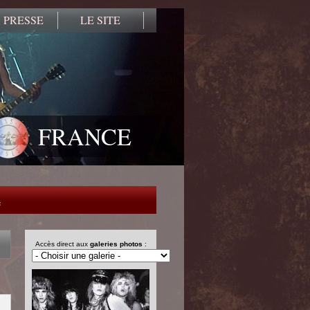
 PRESSE
LE SITE
FRANCE
e
Accès direct aux
galeries photos
: