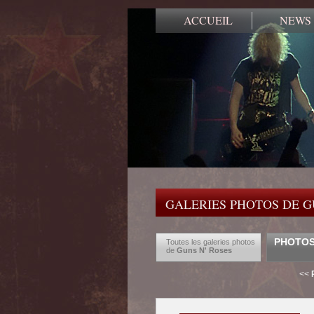
ACCUEIL
NEWS
GALERIES PHOTOS DE G
PHOTOS 
Toutes les galeries photos
de
Guns N' Roses
<<