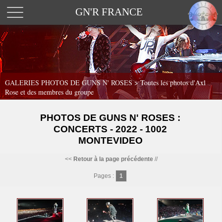
GN'R FRANCE
GALERIES PHOTOS DE GUNS N' ROSES >
Toutes les photos d'Axl
Rose et des membres du groupe
PHOTOS DE GUNS N' ROSES :
CONCERTS - 2022 - 1002
MONTEVIDEO
<<
Retour à la page précédente
//
Pages :
1