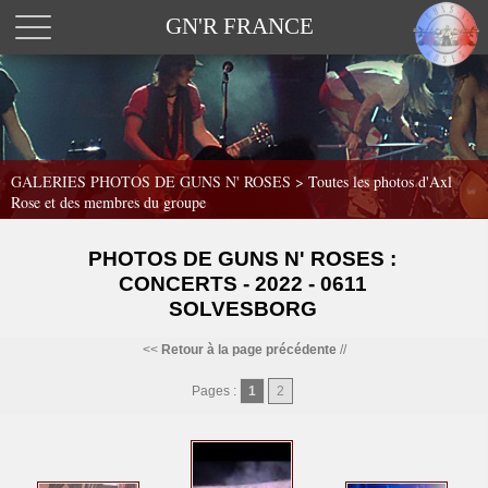
GN'R FRANCE
GALERIES PHOTOS DE GUNS N' ROSES >
Toutes les photos d'Axl
Rose et des membres du groupe
PHOTOS DE GUNS N' ROSES :
CONCERTS - 2022 - 0611
SOLVESBORG
<<
Retour à la page précédente
//
Pages :
1
2