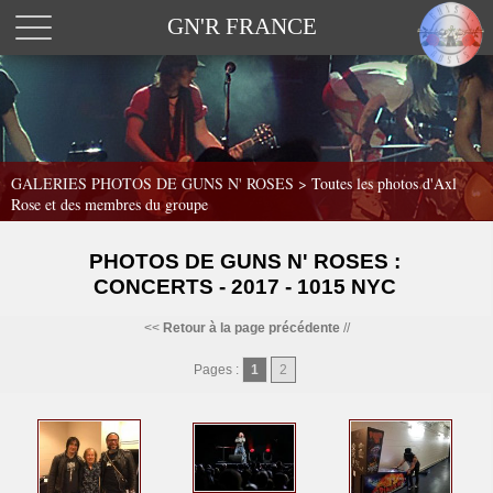
GN'R FRANCE
GALERIES PHOTOS DE GUNS N' ROSES >
Toutes les photos d'Axl
Rose et des membres du groupe
PHOTOS DE GUNS N' ROSES :
CONCERTS - 2017 - 1015 NYC
<<
Retour à la page précédente
//
Pages :
1
2