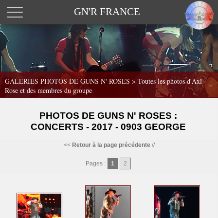
GN'R FRANCE
GALERIES PHOTOS DE GUNS N' ROSES >
Toutes les photos d'Axl
Rose et des membres du groupe
PHOTOS DE GUNS N' ROSES :
CONCERTS - 2017 - 0903 GEORGE
<<
Retour à la page précédente
//
Pages :
1
2