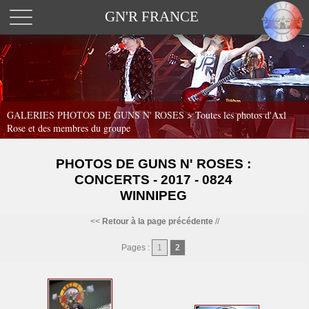
GN'R FRANCE
GALERIES PHOTOS DE GUNS N' ROSES >
Toutes les photos d'Axl
Rose et des membres du groupe
PHOTOS DE GUNS N' ROSES :
CONCERTS - 2017 - 0824
WINNIPEG
<<
Retour à la page précédente
//
Pages :
1
2