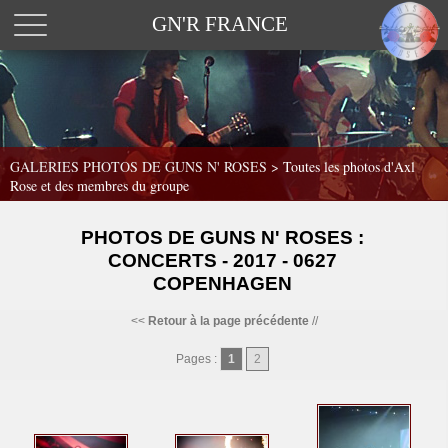
GN'R FRANCE
GALERIES PHOTOS DE GUNS N' ROSES >
Toutes les photos d'Axl
Rose et des membres du groupe
PHOTOS DE GUNS N' ROSES :
CONCERTS - 2017 - 0627
COPENHAGEN
<<
Retour à la page précédente
//
Pages :
1
2