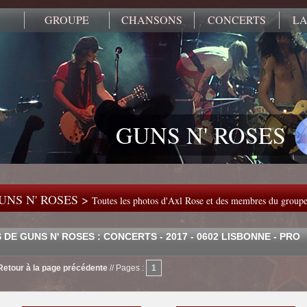
GROUPE
CHANSONS
CONCERTS
LA
GUNS N' ROSES
UNS N' ROSES >
Toutes les photos d'Axl Rose et des membres du group
DE GUNS N' ROSES : CONCERTS - 2017 - 0602 LISBONNE - PRO
Retour à la page précédente
//
Pages :
1