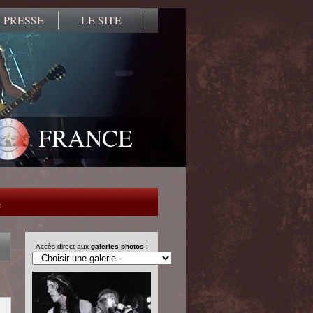
 PRESSE
LE SITE
FRANCE
e
Accès direct aux
galeries photos
: