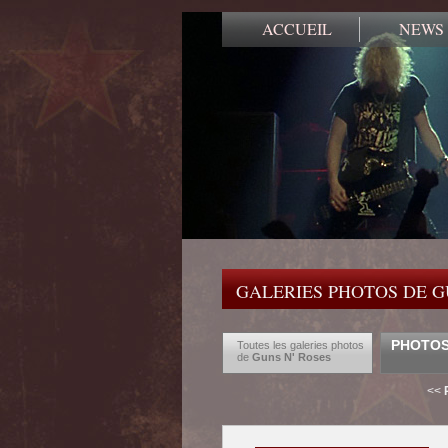
ACCUEIL
NEWS
GALERIES PHOTOS DE G
PHOTOS 
Toutes les galeries photos
de
Guns N' Roses
<<