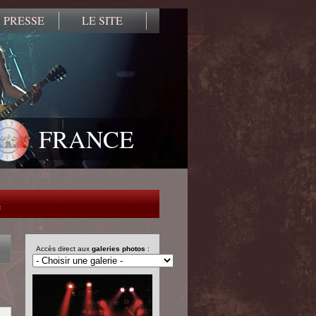
 PRESSE
LE SITE
FRANCE
e
Accès direct aux
galeries photos
: