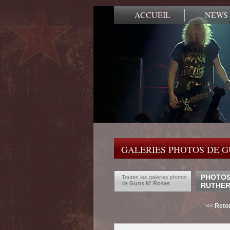
ACCUEIL
NEWS
GALERIES PHOTOS DE G
PHOTOS 
Toutes les galeries photos
de
Guns N' Roses
RUTHE
<<
Retou