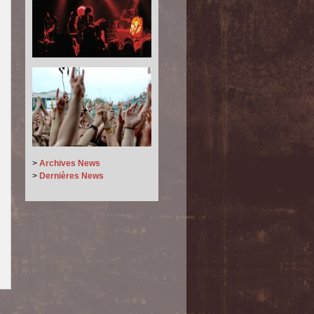
>
Archives News
>
Dernières News