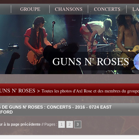
GROUPE
CHANSONS
CONCERTS
LA
GUNS N' ROSES
UNS N' ROSES >
Toutes les photos d'Axl Rose et des membres du group
DE GUNS N' ROSES : CONCERTS - 2016 - 0724 EAST
RFORD
r à la page précédente
//
Pages :
1
2
3