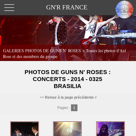
GN'R FRANCE
GALERIES PHOTOS DE GUNS N' ROSES >
Toutes les photos d'Axl
Rose et des membres du groupe
PHOTOS DE GUNS N' ROSES :
CONCERTS - 2014 - 0325
BRASILIA
<<
Retour à la page précédente
//
Pages :
1