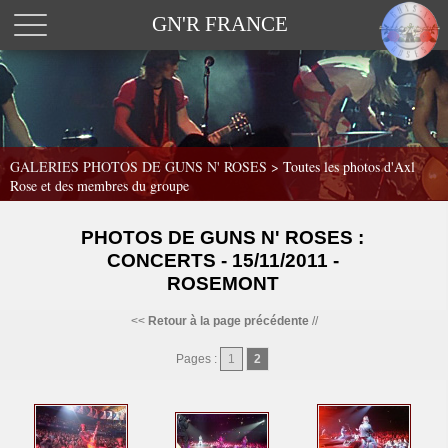
GN'R FRANCE
GALERIES PHOTOS DE GUNS N' ROSES >
Toutes les photos d'Axl
Rose et des membres du groupe
PHOTOS DE GUNS N' ROSES :
CONCERTS - 15/11/2011 -
ROSEMONT
<<
Retour à la page précédente
//
Pages :
1
2