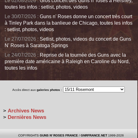
Le 02/08/2026 :
Gros concert des Guns n' roses à Hershey,
toutes les infos : setlist, photos, videos
Le 30/07/2026 :
Guns n' Roses donne un concert très court
à Tinley Park dans la banlieue de Chicago, toutes les infos
: setlist, photos, videos
Le 27/07/2026 :
Setlist, photos, videos du concert de Guns
N' Roses à Saratoga Springs
Le 24/07/2026 :
Reprise de la tournée des Guns avec la
première date américaine à Raleigh en Caroline du Nord,
toutes les infos
Accès direct aux
galeries photos
:
>
Archives News
>
Dernières News
COPYRIGHTS
GUNS N' ROSES FRANCE
/
GNRFRANCE.NET
1999-2026