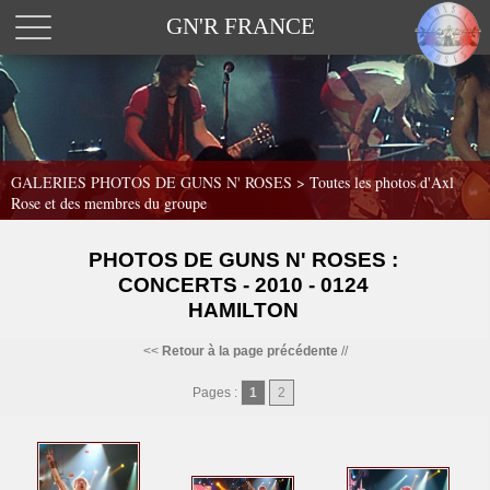
GN'R FRANCE
GALERIES PHOTOS DE GUNS N' ROSES >
Toutes les photos d'Axl
Rose et des membres du groupe
PHOTOS DE GUNS N' ROSES :
CONCERTS - 2010 - 0124
HAMILTON
<<
Retour à la page précédente
//
Pages :
1
2