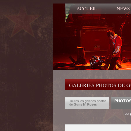
ACCUEIL
NEWS
GALERIES PHOTOS DE G
PHOTOS 
Toutes les galeries photos
de
Guns N' Roses
<<