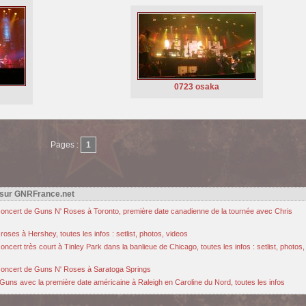
0723 osaka
Pages :
1
 sur GNRFrance.net
u concert de Guns N' Roses à Toronto, première date canadienne de la tournée avec Chris
oses à Hershey, toutes les infos : setlist, photos, videos
cert très court à Tinley Park dans la banlieue de Chicago, toutes les infos : setlist, photos,
u concert de Guns N' Roses à Saratoga Springs
Guns avec la première date américaine à Raleigh en Caroline du Nord, toutes les infos