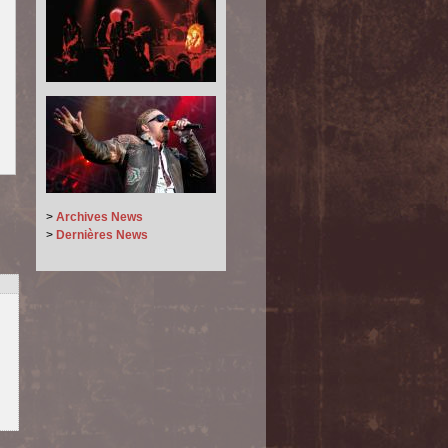
>
Archives News
>
Dernières News