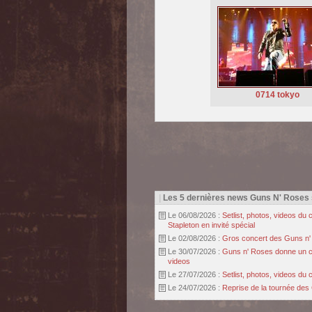
0714 tokyo
|
Les 5 dernières news Guns N' Roses
Le 06/08/2026 :
Setlist, photos, videos d
Stapleton en invité spécial
Le 02/08/2026 :
Gros concert des Guns n' r
Le 30/07/2026 :
Guns n' Roses donne un con
videos
Le 27/07/2026 :
Setlist, photos, videos d
Le 24/07/2026 :
Reprise de la tournée des 