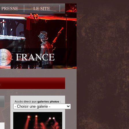
 PRESSE
LE SITE
FRANCE
e
Accès direct aux
galeries photos
: