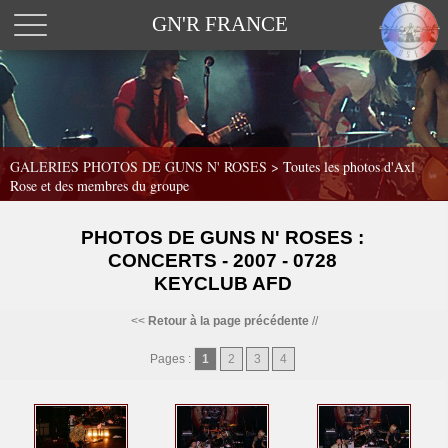
GN'R FRANCE
GALERIES PHOTOS DE GUNS N' ROSES >
Toutes les photos d'Axl
Rose et des membres du groupe
PHOTOS DE GUNS N' ROSES :
CONCERTS - 2007 - 0728
KEYCLUB AFD
<<
Retour à la page précédente
//
Pages :
1
2
3
4