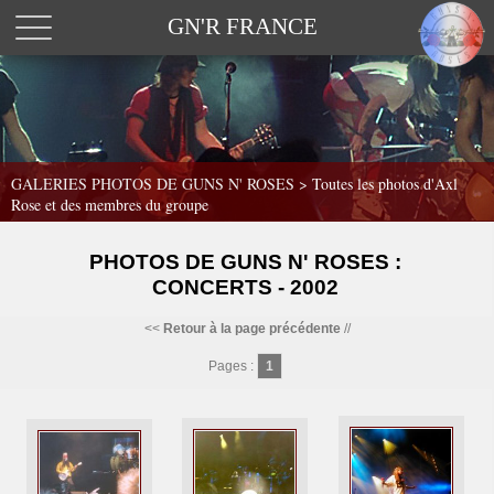
GN'R FRANCE
GALERIES PHOTOS DE GUNS N' ROSES >
Toutes les photos d'Axl
Rose et des membres du groupe
PHOTOS DE GUNS N' ROSES :
CONCERTS - 2002
<<
Retour à la page précédente
//
Pages :
1