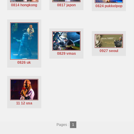
0817 japon
0814 hongkong
0824 pukkelpop
0927 seoul
0829 vmas
0826 uk
11 12 usa
Pages :
1