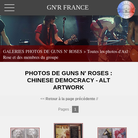
GN'R FRANCE
GALERIES PHOTOS DE GUNS N' ROSES >
Toutes les photos d'Axl
Rose et des membres du groupe
PHOTOS DE GUNS N' ROSES :
CHINESE DEMOCRACY - ALT
ARTWORK
<<
Retour à la page précédente
//
Pages :
1