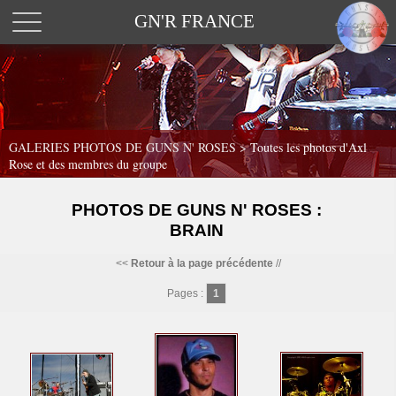
GN'R FRANCE
GALERIES PHOTOS DE GUNS N' ROSES >
Toutes les photos d'Axl
Rose et des membres du groupe
PHOTOS DE GUNS N' ROSES :
BRAIN
<<
Retour à la page précédente
//
Pages :
1