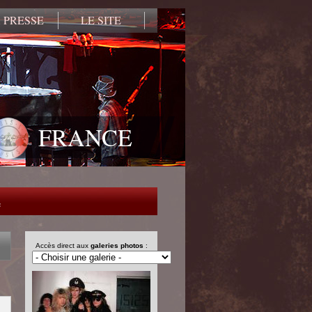
 PRESSE
LE SITE
FRANCE
e
Accès direct aux
galeries photos
: