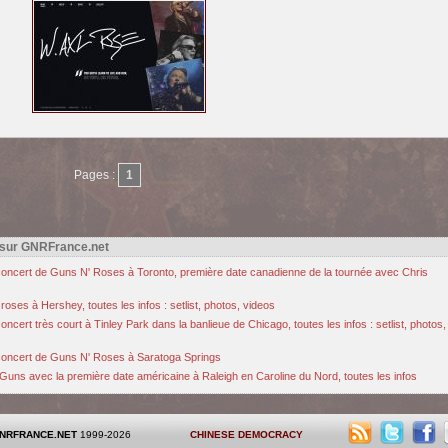
Pages :
1
 sur GNRFrance.net
u concert de Guns N' Roses à Toronto, première date canadienne de la tournée avec Chris
oses à Hershey, toutes les infos : setlist, photos, videos
cert très court à Tinley Park dans la banlieue de Chicago, toutes les infos : setlist, photos,
u concert de Guns N' Roses à Saratoga Springs
Guns avec la première date américaine à Raleigh en Caroline du Nord, toutes les infos
NRFRANCE.NET
1999-2026
CHINESE DEMOCRACY