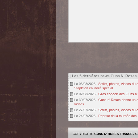
|
Les 5 dernières news Guns N' Roses
Le 06/08/2026 :
Setlist, photos, videos d
Stapleton en invité spécial
Le 02/08/2026 :
Gros concert des Guns n' r
Le 30/07/2026 :
Guns n' Roses donne un con
videos
Le 27/07/2026 :
Setlist, photos, videos d
Le 24/07/2026 :
Reprise de la tournée des 
COPYRIGHTS
GUNS N' ROSES FRANCE
/
G