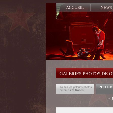
ACCUEIL
NEWS
GALERIES PHOTOS DE G
PHOTOS 
Toutes les galeries photos
de
Guns N' Roses
<<