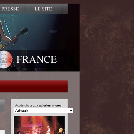
 PRESSE
LE SITE
FRANCE
e
Accès direct aux
galeries photos
: