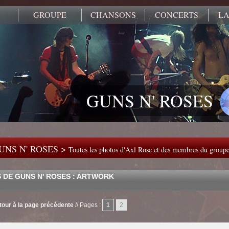
GROUPE
CHANSONS
CONCERTS
LA
GUNS N' ROSES
UNS N' ROSES >
Toutes les photos d'Axl Rose et des membres du group
 DE GUNS N' ROSES : ARTWORK
tour à la page précédente
//
Pages :
1
2