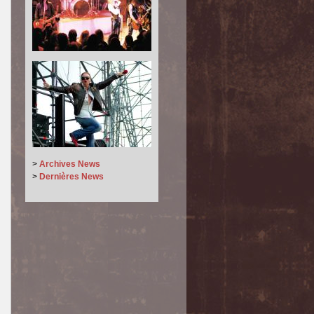
>
Archives News
>
Dernières News