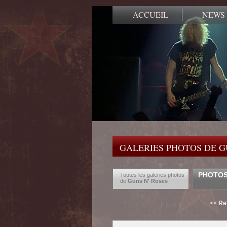
ACCUEIL
NEWS
GALERIES PHOTOS DE G
PHOTOS
Toutes les galeries photos
de
Guns N' Roses
<<
Re