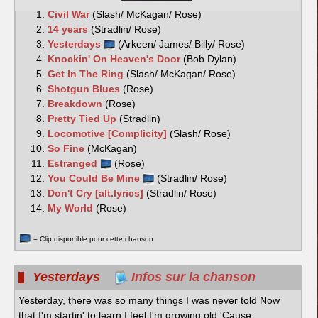
Civil War
(Slash/ McKagan/ Rose)
14 years
(Stradlin/ Rose)
Yesterdays
(Arkeen/ James/ Billy/ Rose)
Knockin' On Heaven's Door
(Bob Dylan)
Get In The Ring
(Slash/ McKagan/ Rose)
Shotgun Blues
(Rose)
Breakdown
(Rose)
Pretty Tied Up
(Stradlin)
Locomotive [Complicity]
(Slash/ Rose)
So Fine
(McKagan)
Estranged
(Rose)
You Could Be Mine
(Stradlin/ Rose)
Don't Cry [alt.lyrics]
(Stradlin/ Rose)
My World
(Rose)
= Clip disponible pour cette chanson
Yesterdays
Infos sur la chanson
Yesterday, there was so many things I was never told Now
that I'm startin' to learn I feel I'm growing old 'Cause