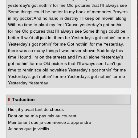
yesterday's got nothin' for me Old pictures that I'll always see
Some things could be better In my book of memories Prayers
in my pocket And no hand in destiny I'll keep on movin' along
With no time to plant my feet 'Cause yesterday's got nothin'
for me Old pictures that I'll always see Some things could be
better If we'd all just let them be Yesterday's got nothin' for me
Yesterday's got nothin' for me Got nothin' for me Yesterday,
there was so many things I was never shown Suddenly this
time I found I'm on the streets and I'm all alone Yesterday's
got nothin' for me Old pictures that I'll always see I ain't got
time to reminisce old novelties Yesterday's got nothin' for me
Yesterday's got nothin' for me Yesterday's got nothin' for me
Yesterday Yesterday
Traduction
Hier, il y avait tant de choses
Dont on ne m'a pas mis au courant
Maintenant que je commence à apprendre
Je sens que je vieillis