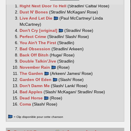
Right Next Door To Hell
(Stradlin/ Caltia/ Rose)
Dust N' Bones
(Stradlin/ McKagan/ Rose)
Live And Let Die
(Paul McCartney/ Linda
McCartney)
Don't Cry [original]
(Stradlin/ Rose)
Perfect Crime
(Stradlin/ Slash/ Rose)
You Ain't The First
(Stradlin)
Bad Obsession
(Stradlin/ Arkeen)
Back Off Bitch
(Huge/ Rose)
Double Talkin'Jive
(Stradlin)
November Rain
(Rose)
The Garden
(Arkeen/ James/ Rose)
Garden Of Eden
(Slash/ Rose)
Don't Damn Me
(Slash/ Lank/ Rose)
Bad Apples
(Slash/ McKagan/ Stradlin/ Rose)
Dead Horse
(Rose)
Coma
(Slash/ Rose)
= Clip disponible pour cette chanson