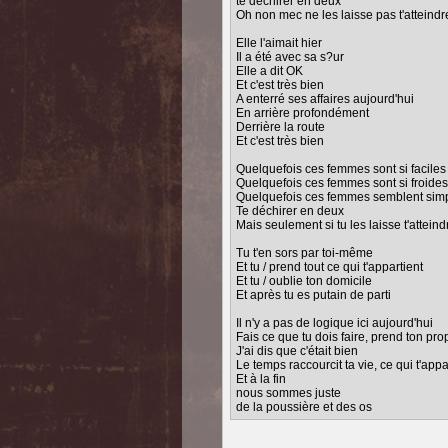
te déchirer en deux
Oh non mec ne les laisse pas t'atteindr
Elle l'aimait hier
Il a été avec sa s?ur
Elle a dit OK
Et c'est très bien
A enterré ses affaires aujourd'hui
En arrière profondément
Derrière la route
Et c'est très bien
Quelquefois ces femmes sont si faciles
Quelquefois ces femmes sont si froides
Quelquefois ces femmes semblent sim
Te déchirer en deux
Mais seulement si tu les laisse t'atteind
Tu t'en sors par toi-même
Et tu / prend tout ce qui t'appartient
Et tu / oublie ton domicile
Et après tu es putain de parti
Il n'y a pas de logique ici aujourd'hui
Fais ce que tu dois faire, prend ton pr
J'ai dis que c'était bien
Le temps raccourcit ta vie, ce qui t'appa
Et à la fin
nous sommes juste
de la poussière et des os