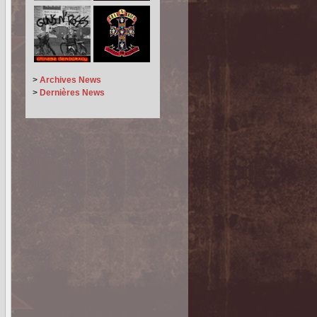
>
Archives News
>
Dernières News