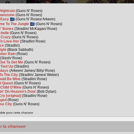
Nightrain
(Guns N' Roses)
ownstone
(Guns N' Roses)
o Easy
(Guns N' Roses/ Arkeen)
me To The Jungle
(Guns N' Roses)
N' Bones
(Stradlin/ McKagan/ Rose)
chelle
(Guns N' Roses)
e Crazy
(Guns N' Roses)
To Love Her
(Stradlin/ Rose)
nce
(Stradlin)
right
(Black Sabbath)
ber Rain
(Rose)
(Slash/ Rose)
Out Ta Get Me
(Guns N' Roses)
 Tied Up
(Stradlin)
rdays
(Arkeen/ James/ Billy/ Rose)
To The City
(Stradlin/ James/ Weber)
ould Be Mine
(Stradlin/ Rose)
t Queen
(Guns N' Roses)
 Child O'Mine
(Guns N' Roses)
in' On Heaven's Door
(Bob Dylan)
Cry [original]
(Stradlin/ Rose)
nged
(Rose)
se City
(Guns N' Roses)
nible pour cette chanson
ur la chanson