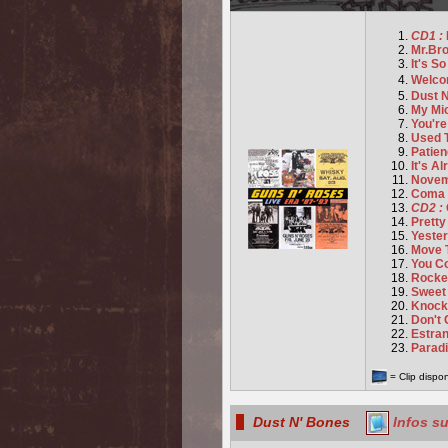
CD1 :
Mr.Br
It's S
Welco
Dust 
My Mi
You'r
Used 
Patie
It's Al
Novem
Coma
CD2 :
Pretty
Yeste
Move 
You C
Rocke
Sweet
Knock
Don't 
Estra
Paradi
= Clip dispo
Dust N' Bones
Infos s