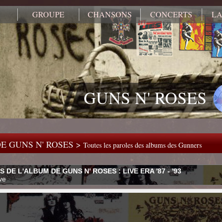
GROUPE
CHANSONS
CONCERTS
LA
GUNS N' ROSES
E GUNS N' ROSES >
Toutes les paroles des albums des Gunners
 DE L'ALBUM DE GUNS N' ROSES : LIVE ERA '87 - '93
ive