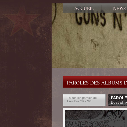
ACCUEIL
NEWS
PAROLES DES ALBUMS D
PAROLES
Toutes les paroles de
Live Era '87 - '93
Best of l