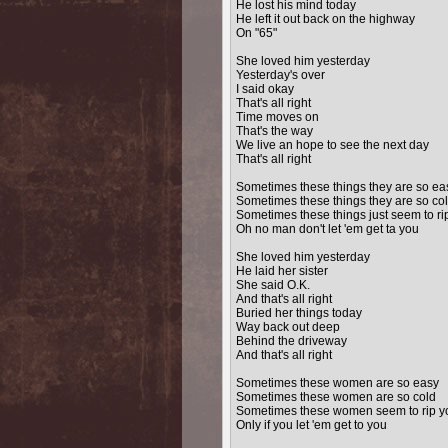
He lost his mind today
He left it out back on the highway
On "65"
She loved him yesterday
Yesterday's over
I said okay
That's all right
Time moves on
That's the way
We live an hope to see the next day
That's all right
Sometimes these things they are so ea
Sometimes these things they are so co
Sometimes these things just seem to rip
Oh no man don't let 'em get ta you
She loved him yesterday
He laid her sister
She said O.K.
And that's all right
Buried her things today
Way back out deep
Behind the driveway
And that's all right
Sometimes these women are so easy
Sometimes these women are so cold
Sometimes these women seem to rip you
Only if you let 'em get to you