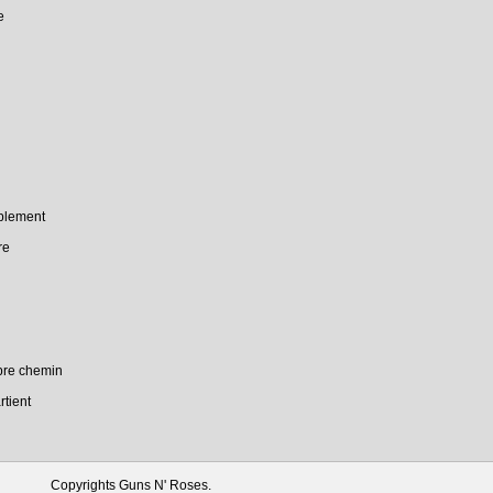
e
plement
re
opre chemin
rtient
Copyrights Guns N' Roses.