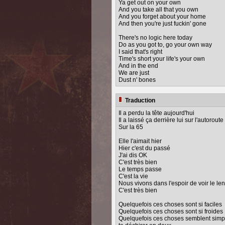
Ya get out on your own
And you take all that you own
And you forget about your home
And then you're just fuckin' gone
There's no logic here today
Do as you got to, go your own way
I said that's right
Time's short your life's your own
And in the end
We are just
Dust n' bones
Traduction
Il a perdu la tête aujourd'hui
Il a laissé ça derrière lui sur l'autoroute
Sur la 65
Elle l'aimait hier
Hier c'est du passé
J'ai dis OK
C'est très bien
Le temps passe
C'est la vie
Nous vivons dans l'espoir de voir le l
C'est très bien
Quelquefois ces choses sont si faciles
Quelquefois ces choses sont si froides
Quelquefois ces choses semblent sim