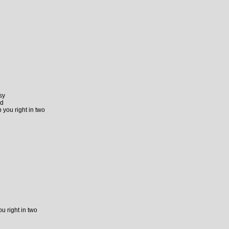
sy
ld
 you right in two
 right in two