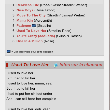
Reckless Life
(Rose/ Slash/ Stradlin/ Weber)
Nice Boys
(Rose Tattoo)
Move To The City
(Stradlin/ James/ Weber)
Mama Kin
(Aerosmith)
Patience
(Stradlin)
Used To Love Her
(Stradlin/ Rose)
You're Crazy (acoustic)
(Guns N' Roses)
One In A Million
(Rose)
= Clip disponible pour cette chanson
Used To Love Her
Infos sur la chanson
I used to love her
But I had to kill her
I used to love her, mmm, yeah
But I had to kill her
I had to put her six feet under
And I can still hear her complain
I used to love her, ooh, yeah