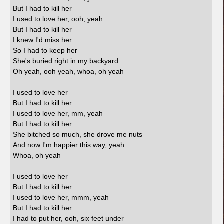
But I had to kill her
I used to love her, ooh, yeah
But I had to kill her
I knew I'd miss her
So I had to keep her
She's buried right in my backyard
Oh yeah, ooh yeah, whoa, oh yeah
I used to love her
But I had to kill her
I used to love her, mm, yeah
But I had to kill her
She bitched so much, she drove me nuts
And now I'm happier this way, yeah
Whoa, oh yeah
I used to love her
But I had to kill her
I used to love her, mmm, yeah
But I had to kill her
I had to put her, ooh, six feet under