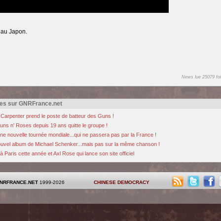
 au Japon.
News lue 25079 foi
es sur GNRFrance.net
 Carpenter prend le poste de batteur des Guns !
uns n' Roses depuis 19 ans quitte le groupe !
 nouvelle tournée mondiale...qui ne passera pas par la France !
nouvel album de Michael Schenker...mais pas sur la même chanson !
ris cette année et Axl Rose qui lance son site officiel
NRFRANCE.NET
1999-2026
CHINESE DEMOCRACY