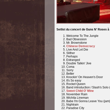
Setlist du concert de Guns N' Roses 
Welcome To The Jungle
Bad Obsession
Mr. Brownstone
Chinese Democracy
Live And Let Die
Slither
Perhaps
Estranged
Double Talkin' Jive
Coma
Sorry
Better
Knockin' On Heaven's Door
It's So easy
Rocket Queen
Band introduction / Slash's Solo
Sweet Child O' Mine
November Rain
Wichita Lineman
Babe I'm Gonna Leave You (jam)
Nightrain
Paradise City