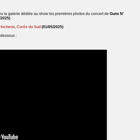
ns la galerie dédiée au show les premières photos du concert de
Guns N'
/2025)
:
à
Incheon, Corée du Sud
(01/05/2025)
-dessous :