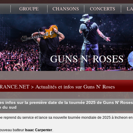
GROUPE
CHANSONS
CONCERTS
LA
GUNS N' ROSES
FRANCE.NET
>
Actualités et infos sur Guns N' Roses
es infos sur la première date de la tournée 2025 de Guns N' Roses
e du sud
e reprend du service et lance sa nouvelle tournée mondiale de 2025 à Incheon en
 nouveau batteur
Isaac Carpenter
.