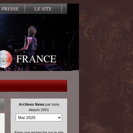
 PRESSE
LE SITE
FRANCE
Archives News
par mois
depuis 2001
Faire une recherche sur le site