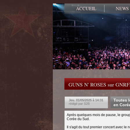
ACCUEIL
NEWS
GUNS N' ROSES sur GNR
Toutes l
Jeu. 01/05/2025 à 14:31
rédigé par S2B
en Coré
Après quelques mois de pause, le group
Corée du Sud.
Il s'agit du tout premier concert avec le