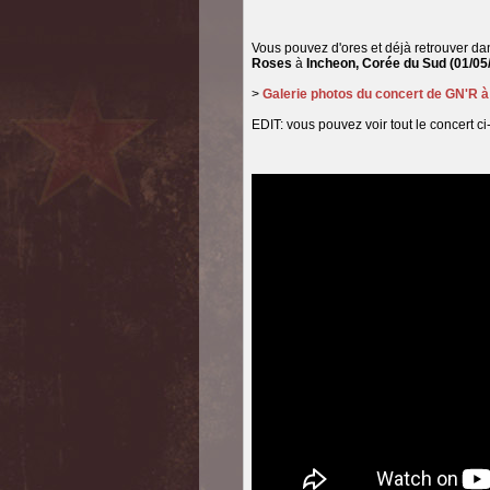
Vous pouvez d'ores et déjà retrouver da
Roses
à
Incheon, Corée du Sud
(01/05
>
Galerie photos du concert de GN'R 
EDIT: vous pouvez voir tout le concert ci