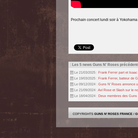
Prochain concert lundi soir à Yokohama
|
Les 5 news Guns N' Roses précédent
Le 21/03/2025 :
Frank Ferrer part et Isaac
Le 19/03/2025 :
Frank Ferrer, batteur de G
Le 09/12/2024 :
Guns N' Roses annonce une
Le 21/09/2024 :
Axl Rose et Slash sur le 
Le 18/04/2024 :
Deux membres des Guns à Pa
COPYRIGHTS
GUNS N' ROSES FRANCE
/
G