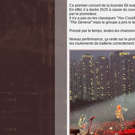
Ce premier concert de la tournée fût sur
En effet, il a durée 2h25 à cause du co
par le promoteur.
Il n'y a pas eu les classiques "
You Could 
"The General"
mais le groupe a pris le 
Pressé par le temps, toutes les chanson
Niveau performance, ça reste sur le pr
les roulements de batterie correctement l