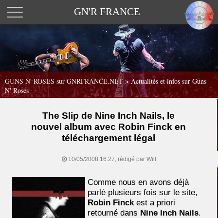
GN'R FRANCE
GUNS N' ROSES sur GNRFRANCE.NET
>
Actualités et infos sur Guns
N' Roses
The Slip de Nine Inch Nails, le
nouvel album avec Robin Finck en
téléchargement légal
10/05/2008 16:27, rédigé par Will
Comme nous en avons déjà
parlé plusieurs fois sur le site,
Robin Finck
est a priori
retourné dans
Nine Inch Nails
.