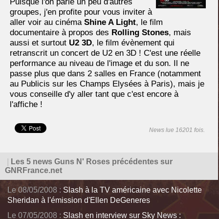
Puisque l'on parle un peu d'autres
groupes, j'en profite pour vous inviter à
aller voir au cinéma
Shine A Light
, le film
documentaire à propos des
Rolling Stones
, mais
aussi et surtout
U2 3D
, le film évènement qui
retranscrit un concert de U2 en 3D ! C'est une réelle
performance au niveau de l'image et du son. Il ne
passe plus que dans 2 salles en France (notamment
au Publicis sur les Champs Elysées à Paris), mais je
vous conseille d'y aller tant que c'est encore à
l'affiche !
News lue 16201 fois.
|
Les 5 news Guns N' Roses précédentes sur
GNRFrance.net
Le 08/05/2008 :
Slash à la TV américaine avec Nicolette
Sheridan à l'émission d'Ellen DeGeneres
Le 07/05/2008 :
Slash en interview sur Sky News :